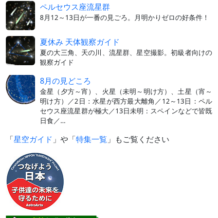
ペルセウス座流星群
8月12～13日が一番の見ごろ。月明かりゼロの好条件！
夏休み 天体観察ガイド
夏の大三角、天の川、流星群、星空撮影。初級者向けの
観察ガイド
8月の見どころ
金星（夕方～宵）、火星（未明～明け方）、土星（宵～
明け方）／2日：水星が西方最大離角／12～13日：ペル
セウス座流星群が極大／13日未明：スペインなどで皆既
日食／…
「
星空ガイド
」や「
特集一覧
」もご覧ください