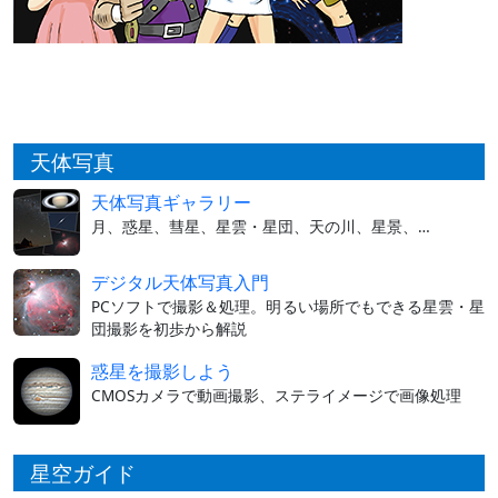
天体写真
天体写真ギャラリー
月、惑星、彗星、星雲・星団、天の川、星景、…
デジタル天体写真入門
PCソフトで撮影＆処理。明るい場所でもできる星雲・星
団撮影を初歩から解説
惑星を撮影しよう
CMOSカメラで動画撮影、ステライメージで画像処理
星空ガイド