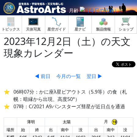
月齢
トピックス
天体写真
星空ガイド
星ナビ
製品情報
ショップ
2023年12月2日（土）の天文
現象カレンダー
◀ 前日
今月の一覧
翌日 ▶
06時07分：かに座λ星ピアウトス（5.9等）の食（札
幌：暗縁から出現、高度50°）
07時：C/2021 A9パンスターズ彗星が近日点を通過
月
薄明
太陽
場所
始
終
出
南中
没
出
南中
没