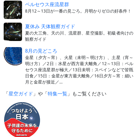
ペルセウス座流星群
8月12～13日が一番の見ごろ。月明かりゼロの好条件！
夏休み 天体観察ガイド
夏の大三角、天の川、流星群、星空撮影。初級者向けの
観察ガイド
8月の見どころ
金星（夕方～宵）、火星（未明～明け方）、土星（宵～
明け方）／2日：水星が西方最大離角／12～13日：ペル
セウス座流星群が極大／13日未明：スペインなどで皆既
日食／15日：金星が東方最大離角／16日夕方～宵：細い
月と金星が接近／…
「
星空ガイド
」や「
特集一覧
」もご覧ください