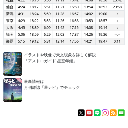
札幌
4:22
18:15
5:56
11:19
16:42
14:08
18:50
23:42
仙台
4:24
18:17
5:51
11:21
16:50
13:54
18:52
23:58
新潟
4:31
18:24
5:59
11:28
16:57
14:02
19:00
--:--
東京
4:29
18:22
5:53
11:26
16:58
13:53
18:57
--:--
大阪
4:45
18:39
6:09
11:42
17:15
14:08
19:14
--:--
福岡
5:06
18:59
6:29
12:03
17:37
14:26
19:36
--:--
那覇
5:15
19:12
6:31
12:14
17:56
14:21
19:47
0:11
イラストや映像で天文現象を詳しく解説！
「アストロガイド 星空年鑑」
最新情報は
月刊雑誌「星ナビ」でチェック！