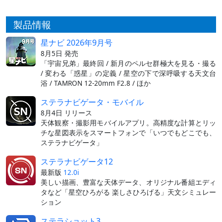
製品情報
星ナビ 2026年9月号
8月5日 発売
「宇宙兄弟」最終回 / 新月のペルセ群極大を見る・撮る
/ 変わる「惑星」の定義 / 星空の下で深呼吸する天文台
浴 / TAMRON 12-20mm F2.8 / ほか
ステラナビゲータ・モバイル
8月4日 リリース
天体観察・撮影用モバイルアプリ。高精度な計算とリッ
チな星図表示をスマートフォンで「いつでもどこでも、
ステラナビゲータ」
ステラナビゲータ12
最新版
12.0i
美しい描画、豊富な天体データ、オリジナル番組エディ
タなど「星空ひろがる 楽しさひろげる」天文シミュレー
ション
ステラショット3