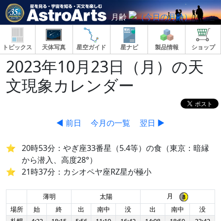
月齢
トピックス
天体写真
星空ガイド
星ナビ
製品情報
ショップ
2023年10月23日（月）の天
文現象カレンダー
◀ 前日
今月の一覧
翌日 ▶
20時53分：やぎ座33番星（5.4等）の食（東京：暗縁
から潜入、高度28°）
21時37分：カシオペヤ座RZ星が極小
月
薄明
太陽
場所
始
終
出
南中
没
出
南中
没