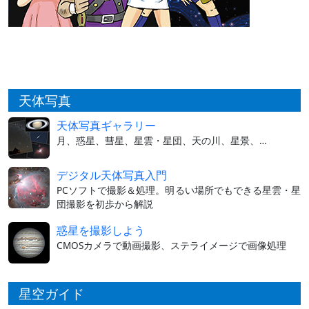
天体写真
天体写真ギャラリー
月、惑星、彗星、星雲・星団、天の川、星景、…
デジタル天体写真入門
PCソフトで撮影＆処理。明るい場所でもできる星雲・星
団撮影を初歩から解説
惑星を撮影しよう
CMOSカメラで動画撮影、ステライメージで画像処理
星空ガイド