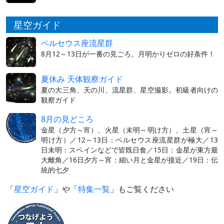
星空ガイド
ペルセウス座流星群
8月12～13日が一番の見ごろ。月明かりゼロの好条件！
夏休み 天体観察ガイド
夏の大三角、天の川、流星群、星空撮影。初級者向けの
観察ガイド
8月の見どころ
金星（夕方～宵）、火星（未明～明け方）、土星（宵～
明け方）／12～13日：ペルセウス座流星群が極大／13
日未明：スペインなどで皆既日食／15日：金星が東方最
大離角／16日夕方～宵：細い月と金星が接近／19日：伝
統的七夕
「
星空ガイド
」や「
特集一覧
」もご覧ください