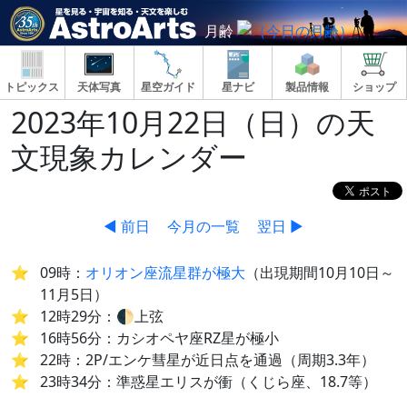
月齢
トピックス
天体写真
星空ガイド
星ナビ
製品情報
ショップ
2023年10月22日（日）の天
文現象カレンダー
◀ 前日
今月の一覧
翌日 ▶
09時：
オリオン座流星群が極大
（出現期間10月10日～
11月5日）
12時29分：🌓上弦
16時56分：カシオペヤ座RZ星が極小
22時：2P/エンケ彗星が近日点を通過（周期3.3年）
23時34分：準惑星エリスが衝（くじら座、18.7等）