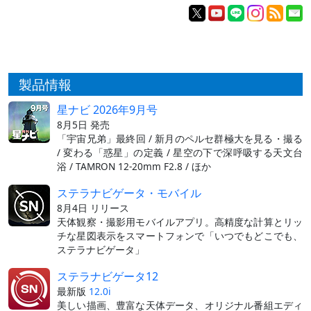
製品情報
星ナビ 2026年9月号
8月5日 発売
「宇宙兄弟」最終回 / 新月のペルセ群極大を見る・撮る
/ 変わる「惑星」の定義 / 星空の下で深呼吸する天文台
浴 / TAMRON 12-20mm F2.8 / ほか
ステラナビゲータ・モバイル
8月4日 リリース
天体観察・撮影用モバイルアプリ。高精度な計算とリッ
チな星図表示をスマートフォンで「いつでもどこでも、
ステラナビゲータ」
ステラナビゲータ12
最新版
12.0i
美しい描画、豊富な天体データ、オリジナル番組エディ