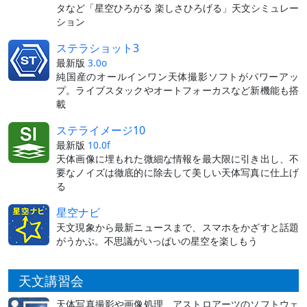
タなど「星空ひろがる 楽しさひろげる」天文シミュレー
ション
ステラショット3
最新版
3.0o
純国産のオールインワン天体撮影ソフトがパワーアッ
プ。ライブスタックやオートフォーカスなど新機能も搭
載
ステライメージ10
最新版
10.0f
天体画像に埋もれた微細な情報を最大限に引き出し、不
要なノイズは徹底的に除去して美しい天体写真に仕上げ
る
星空ナビ
天文現象から最新ニュースまで、スマホをかざすと話題
がうかぶ。不思議がいっぱいの星空を楽しもう
天文講習会
天体写真撮影や画像処理、アストロアーツのソフトウェ