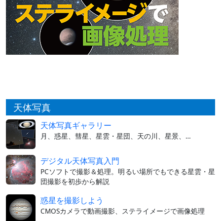
天体写真
天体写真ギャラリー
月、惑星、彗星、星雲・星団、天の川、星景、…
デジタル天体写真入門
PCソフトで撮影＆処理。明るい場所でもできる星雲・星
団撮影を初歩から解説
惑星を撮影しよう
CMOSカメラで動画撮影、ステライメージで画像処理