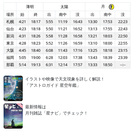
月
薄明
太陽
場所
始
終
出
南中
没
出
南中
没
札幌
4:21
18:17
5:55
11:19
16:43
13:30
17:53
22:23
仙台
4:23
18:18
5:50
11:21
16:52
13:13
17:55
22:43
新潟
4:31
18:26
5:58
11:28
16:58
13:21
18:03
22:50
東京
4:28
18:23
5:52
11:26
16:59
13:10
18:00
22:55
大阪
4:45
18:40
6:08
11:43
17:16
13:25
18:18
23:15
福岡
5:05
19:00
6:28
12:03
17:38
13:43
18:39
23:39
那覇
5:14
19:13
6:31
12:14
17:57
13:33
18:50
--:--
イラストや映像で天文現象を詳しく解説！
「アストロガイド 星空年鑑」
最新情報は
月刊雑誌「星ナビ」でチェック！