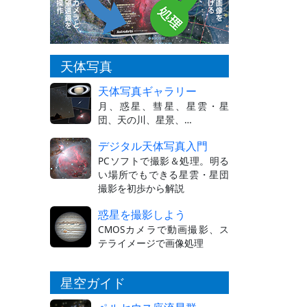
天体写真
天体写真ギャラリー
月、惑星、彗星、星雲・星
団、天の川、星景、…
デジタル天体写真入門
PCソフトで撮影＆処理。明る
い場所でもできる星雲・星団
撮影を初歩から解説
惑星を撮影しよう
CMOSカメラで動画撮影、ス
テライメージで画像処理
星空ガイド