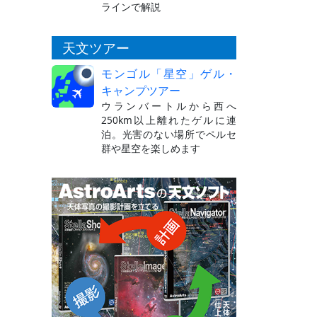
ラインで解説
天文ツアー
モンゴル「星空」ゲル・
キャンプツアー
ウランバートルから西へ
250km以上離れたゲルに連
泊。光害のない場所でペルセ
群や星空を楽しめます