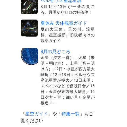
ペルセウス座流星群
8月12～13日が一番の見ご
ろ。月明かりゼロの好条件！
夏休み 天体観察ガイド
夏の大三角、天の川、流星
群、星空撮影。初級者向けの
観察ガイド
8月の見どころ
金星（夕方～宵）、火星（未
明～明け方）、土星（宵～明
け方）／2日：水星が西方最大
離角／12～13日：ペルセウス
座流星群が極大／13日未明：
スペインなどで皆既日食／15
日：金星が東方最大離角／16
日夕方～宵：細い月と金星が
接近／…
「
星空ガイド
」や「
特集一覧
」もご
覧ください