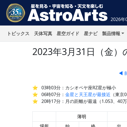
2026年
トピックス
天体写真
星空ガイド
星ナビ
製品情報
2023年3月31日（
◀ 
03時03分：カシオペヤ座RZ星が極小
06時07分：
金星と天王星が最接近
（東京01
20時17分：月の距離が最遠（1.053、40万4
薄明
場所
始
終
出