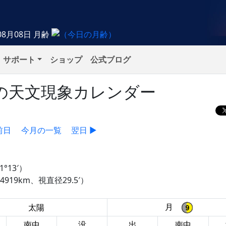
08月08日
月齢
サポート
ショップ
公式ブログ
金）の天文現象カレンダー
前日
今月の一覧
翌日 ▶
°13′）
919km、視直径29.5′）
月
太陽
南中
没
出
南中