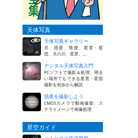
天体写真
天体写真ギャラリー
月、惑星、彗星、星雲・星
団、天の川、星景、…
デジタル天体写真入門
PCソフトで撮影＆処理。明る
い場所でもできる星雲・星団
撮影を初歩から解説
惑星を撮影しよう
CMOSカメラで動画撮影、ス
テライメージで画像処理
星空ガイド