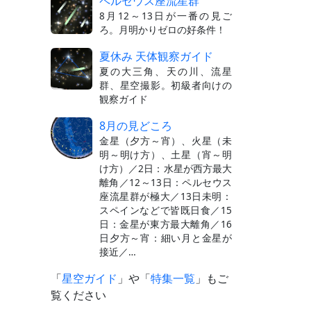
ペルセウス座流星群
8月12～13日が一番の見ご
ろ。月明かりゼロの好条件！
夏休み 天体観察ガイド
夏の大三角、天の川、流星
群、星空撮影。初級者向けの
観察ガイド
8月の見どころ
金星（夕方～宵）、火星（未
明～明け方）、土星（宵～明
け方）／2日：水星が西方最大
離角／12～13日：ペルセウス
座流星群が極大／13日未明：
スペインなどで皆既日食／15
日：金星が東方最大離角／16
日夕方～宵：細い月と金星が
接近／…
「
星空ガイド
」や「
特集一覧
」もご
覧ください