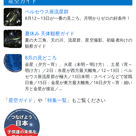
星空ガイド
ペルセウス座流星群
8月12～13日が一番の見ごろ。月明かりゼロの好条件！
夏休み 天体観察ガイド
夏の大三角、天の川、流星群、星空撮影。初級者向けの
観察ガイド
8月の見どころ
金星（夕方～宵）、火星（未明～明け方）、土星（宵～
明け方）／2日：水星が西方最大離角／12～13日：ペル
セウス座流星群が極大／13日未明：スペインなどで皆既
日食／15日：金星が東方最大離角／16日夕方～宵：細い
月と金星が接近／…
「
星空ガイド
」や「
特集一覧
」もご覧ください