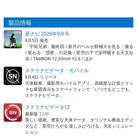
製品情報
星ナビ 2026年9月号
8月5日 発売
「宇宙兄弟」最終回 / 新月のペルセ群極大を見る・撮る
/ 変わる「惑星」の定義 / 星空の下で深呼吸する天文台
浴 / TAMRON 12-20mm F2.8 / ほか
ステラナビゲータ・モバイル
8月4日 リリース
天体観察・撮影用モバイルアプリ。高精度な計算とリッ
チな星図表示をスマートフォンで「いつでもどこでも、
ステラナビゲータ」
ステラナビゲータ12
最新版
12.0i
美しい描画、豊富な天体データ、オリジナル番組エディ
タなど「星空ひろがる 楽しさひろげる」天文シミュレー
ション