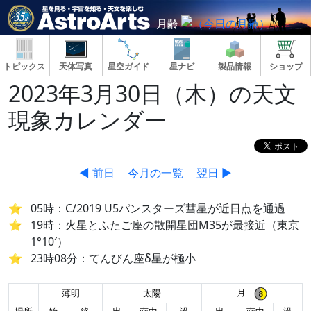
月齢
トピックス
天体写真
星空ガイド
星ナビ
製品情報
ショップ
2023年3月30日（木）の天文
現象カレンダー
◀ 前日
今月の一覧
翌日 ▶
05時：C/2019 U5パンスターズ彗星が近日点を通過
19時：火星とふたご座の散開星団M35が最接近（東京
1°10′）
23時08分：てんびん座δ星が極小
月
薄明
太陽