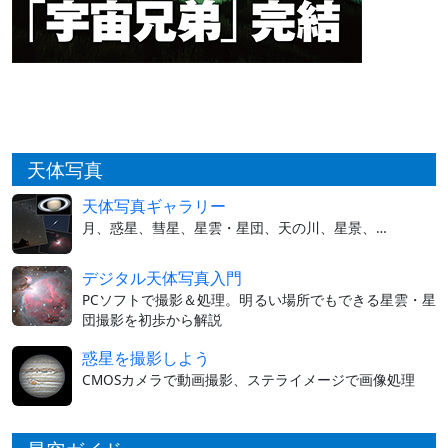
天体写真
天体写真ギャラリー
月、惑星、彗星、星雲・星団、天の川、星景、…
デジタル天体写真入門
PCソフトで撮影＆処理。明るい場所でもできる星雲・星
団撮影を初歩から解説
惑星を撮影しよう
CMOSカメラで動画撮影、ステライメージで画像処理