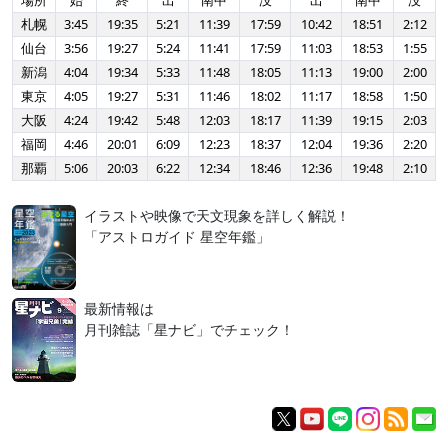
場所
始
終
出
南中
没
出
南中
没
札幌
3:45
19:35
5:21
11:39
17:59
10:42
18:51
2:12
仙台
3:56
19:27
5:24
11:41
17:59
11:03
18:53
1:55
新潟
4:04
19:34
5:33
11:48
18:05
11:13
19:00
2:00
東京
4:05
19:27
5:31
11:46
18:02
11:17
18:58
1:50
大阪
4:24
19:42
5:48
12:03
18:17
11:39
19:15
2:03
福岡
4:46
20:01
6:09
12:23
18:37
12:04
19:36
2:20
那覇
5:06
20:03
6:22
12:34
18:46
12:36
19:48
2:10
イラストや映像で天文現象を詳しく解説！
「アストロガイド 星空年鑑」
最新情報は
月刊雑誌「星ナビ」でチェック！