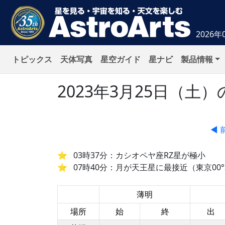
2026年
トピックス
天体写真
星空ガイド
星ナビ
製品情報
2023年3月25日（
◀ 
03時37分：カシオペヤ座RZ星が極小
07時40分：月が天王星に最接近（東京00°3
薄明
場所
始
終
出