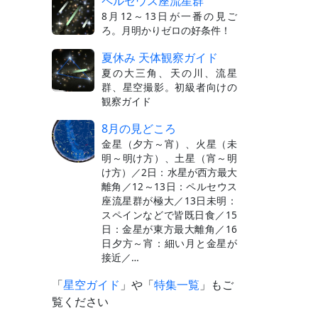
ペルセウス座流星群
8月12～13日が一番の見ご
ろ。月明かりゼロの好条件！
夏休み 天体観察ガイド
夏の大三角、天の川、流星
群、星空撮影。初級者向けの
観察ガイド
8月の見どころ
金星（夕方～宵）、火星（未
明～明け方）、土星（宵～明
け方）／2日：水星が西方最大
離角／12～13日：ペルセウス
座流星群が極大／13日未明：
スペインなどで皆既日食／15
日：金星が東方最大離角／16
日夕方～宵：細い月と金星が
接近／…
「
星空ガイド
」や「
特集一覧
」もご
覧ください