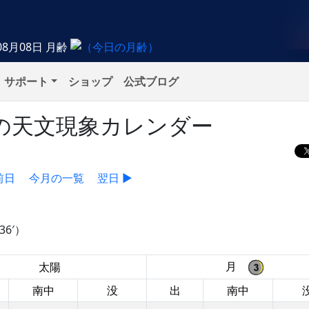
08月08日
月齢
サポート
ショップ
公式ブログ
土）の天文現象カレンダー
前日
今月の一覧
翌日 ▶
6′）
月
太陽
南中
没
出
南中