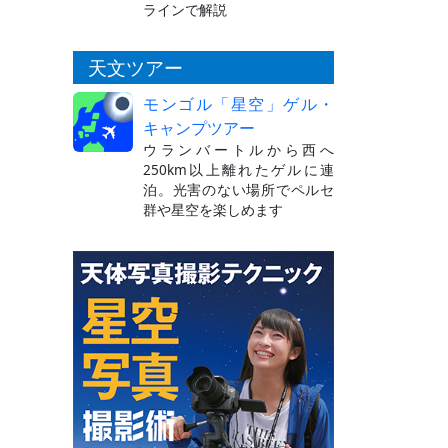
ラインで解説
天文ツアー
モンゴル「星空」ゲル・
キャンプツアー
ウランバートルから西へ
250km以上離れたゲルに連
泊。光害のない場所でペルセ
群や星空を楽しめます