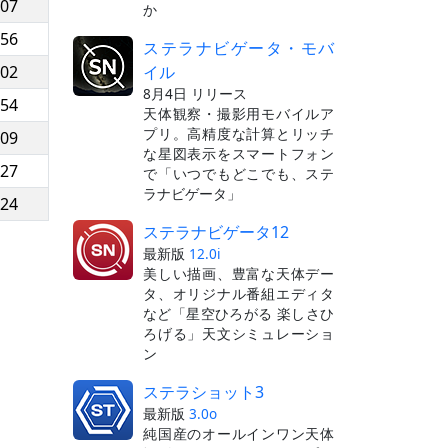
:07
か
:56
ステラナビゲータ・モバ
イル
:02
8月4日 リリース
:54
天体観察・撮影用モバイルア
プリ。高精度な計算とリッチ
:09
な星図表示をスマートフォン
:27
で「いつでもどこでも、ステ
ラナビゲータ」
:24
ステラナビゲータ12
最新版
12.0i
美しい描画、豊富な天体デー
タ、オリジナル番組エディタ
など「星空ひろがる 楽しさひ
ろげる」天文シミュレーショ
ン
ステラショット3
最新版
3.0o
純国産のオールインワン天体