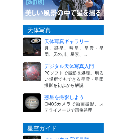
天体写真
天体写真ギャラリー
月、惑星、彗星、星雲・星
団、天の川、星景、…
デジタル天体写真入門
PCソフトで撮影＆処理。明る
い場所でもできる星雲・星団
撮影を初歩から解説
惑星を撮影しよう
CMOSカメラで動画撮影、ス
テライメージで画像処理
星空ガイド