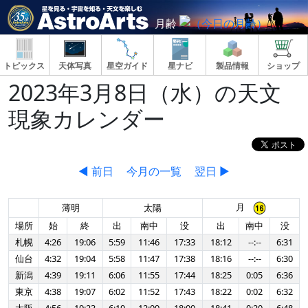
月齢
トピックス
天体写真
星空ガイド
星ナビ
製品情報
ショップ
2023年3月8日（水）の天文
現象カレンダー
◀ 前日
今月の一覧
翌日 ▶
月
薄明
太陽
場所
始
終
出
南中
没
出
南中
没
札幌
4:26
19:06
5:59
11:46
17:33
18:12
--:--
6:31
仙台
4:32
19:04
5:58
11:47
17:38
18:16
--:--
6:30
新潟
4:39
19:11
6:06
11:55
17:44
18:25
0:05
6:36
東京
4:38
19:07
6:02
11:52
17:43
18:22
0:02
6:32