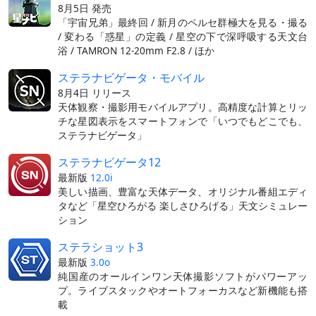
8月5日 発売
「宇宙兄弟」最終回 / 新月のペルセ群極大を見る・撮る
/ 変わる「惑星」の定義 / 星空の下で深呼吸する天文台
浴 / TAMRON 12-20mm F2.8 / ほか
ステラナビゲータ・モバイル
8月4日 リリース
天体観察・撮影用モバイルアプリ。高精度な計算とリッ
チな星図表示をスマートフォンで「いつでもどこでも、
ステラナビゲータ」
ステラナビゲータ12
最新版
12.0i
美しい描画、豊富な天体データ、オリジナル番組エディ
タなど「星空ひろがる 楽しさひろげる」天文シミュレー
ション
ステラショット3
最新版
3.0o
純国産のオールインワン天体撮影ソフトがパワーアッ
プ。ライブスタックやオートフォーカスなど新機能も搭
載