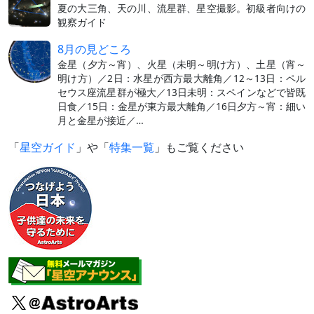
夏の大三角、天の川、流星群、星空撮影。初級者向けの
観察ガイド
8月の見どころ
金星（夕方～宵）、火星（未明～明け方）、土星（宵～
明け方）／2日：水星が西方最大離角／12～13日：ペル
セウス座流星群が極大／13日未明：スペインなどで皆既
日食／15日：金星が東方最大離角／16日夕方～宵：細い
月と金星が接近／…
「
星空ガイド
」や「
特集一覧
」もご覧ください