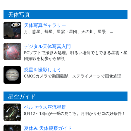
天体写真
天体写真ギャラリー
月、惑星、彗星、星雲・星団、天の川、星景、…
デジタル天体写真入門
PCソフトで撮影＆処理。明るい場所でもできる星雲・星
団撮影を初歩から解説
惑星を撮影しよう
CMOSカメラで動画撮影、ステライメージで画像処理
星空ガイド
ペルセウス座流星群
8月12～13日が一番の見ごろ。月明かりゼロの好条件！
夏休み 天体観察ガイド