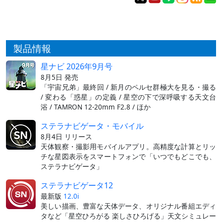
製品情報
星ナビ 2026年9月号
8月5日 発売
「宇宙兄弟」最終回 / 新月のペルセ群極大を見る・撮る
/ 変わる「惑星」の定義 / 星空の下で深呼吸する天文台
浴 / TAMRON 12-20mm F2.8 / ほか
ステラナビゲータ・モバイル
8月4日 リリース
天体観察・撮影用モバイルアプリ。高精度な計算とリッ
チな星図表示をスマートフォンで「いつでもどこでも、
ステラナビゲータ」
ステラナビゲータ12
最新版
12.0i
美しい描画、豊富な天体データ、オリジナル番組エディ
タなど「星空ひろがる 楽しさひろげる」天文シミュレー