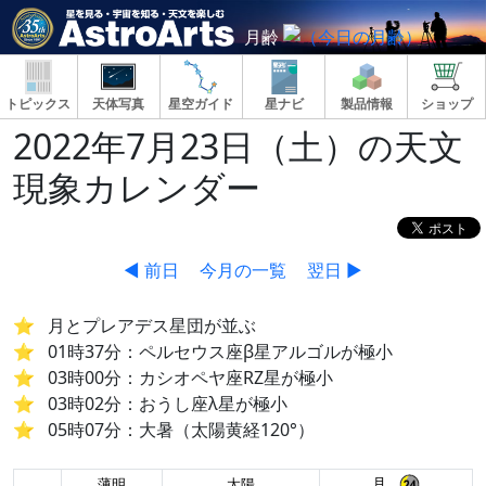
月齢
トピックス
天体写真
星空ガイド
星ナビ
製品情報
ショップ
2022年7月23日（土）の天文
現象カレンダー
◀ 前日
今月の一覧
翌日 ▶
月とプレアデス星団が並ぶ
01時37分：ペルセウス座β星アルゴルが極小
03時00分：カシオペヤ座RZ星が極小
03時02分：おうし座λ星が極小
05時07分：大暑（太陽黄経120°）
月
薄明
太陽