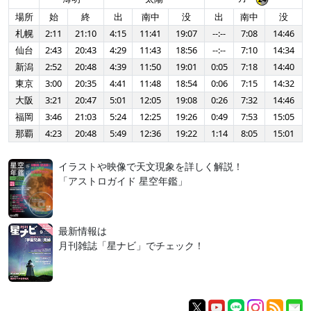
場所
始
終
出
南中
没
出
南中
没
札幌
2:11
21:10
4:15
11:41
19:07
--:--
7:08
14:46
仙台
2:43
20:43
4:29
11:43
18:56
--:--
7:10
14:34
新潟
2:52
20:48
4:39
11:50
19:01
0:05
7:18
14:40
東京
3:00
20:35
4:41
11:48
18:54
0:06
7:15
14:32
大阪
3:21
20:47
5:01
12:05
19:08
0:26
7:32
14:46
福岡
3:46
21:03
5:24
12:25
19:26
0:49
7:53
15:05
那覇
4:23
20:48
5:49
12:36
19:22
1:14
8:05
15:01
イラストや映像で天文現象を詳しく解説！
「アストロガイド 星空年鑑」
最新情報は
月刊雑誌「星ナビ」でチェック！