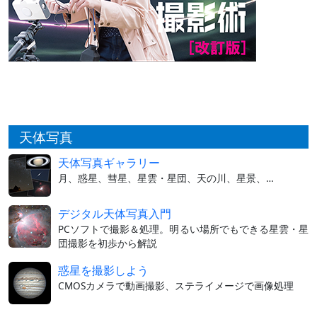
天体写真
天体写真ギャラリー
月、惑星、彗星、星雲・星団、天の川、星景、…
デジタル天体写真入門
PCソフトで撮影＆処理。明るい場所でもできる星雲・星
団撮影を初歩から解説
惑星を撮影しよう
CMOSカメラで動画撮影、ステライメージで画像処理