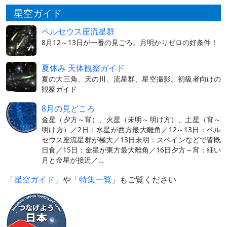
星空ガイド
ペルセウス座流星群
8月12～13日が一番の見ごろ。月明かりゼロの好条件！
夏休み 天体観察ガイド
夏の大三角、天の川、流星群、星空撮影。初級者向けの
観察ガイド
8月の見どころ
金星（夕方～宵）、火星（未明～明け方）、土星（宵～
明け方）／2日：水星が西方最大離角／12～13日：ペル
セウス座流星群が極大／13日未明：スペインなどで皆既
日食／15日：金星が東方最大離角／16日夕方～宵：細い
月と金星が接近／…
「
星空ガイド
」や「
特集一覧
」もご覧ください