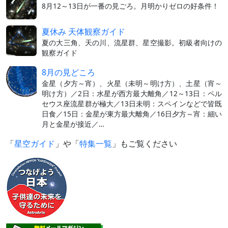
8月12～13日が一番の見ごろ。月明かりゼロの好条件！
夏休み 天体観察ガイド
夏の大三角、天の川、流星群、星空撮影。初級者向けの
観察ガイド
8月の見どころ
金星（夕方～宵）、火星（未明～明け方）、土星（宵～
明け方）／2日：水星が西方最大離角／12～13日：ペル
セウス座流星群が極大／13日未明：スペインなどで皆既
日食／15日：金星が東方最大離角／16日夕方～宵：細い
月と金星が接近／…
「
星空ガイド
」や「
特集一覧
」もご覧ください