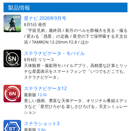
製品情報
星ナビ 2026年9月号
8月5日 発売
「宇宙兄弟」最終回 / 新月のペルセ群極大を見る・撮る
/ 変わる「惑星」の定義 / 星空の下で深呼吸する天文台
浴 / TAMRON 12-20mm F2.8 / ほか
ステラナビゲータ・モバイル
8月4日 リリース
天体観察・撮影用モバイルアプリ。高精度な計算とリッ
チな星図表示をスマートフォンで「いつでもどこでも、
ステラナビゲータ」
ステラナビゲータ12
最新版
12.0i
美しい描画、豊富な天体データ、オリジナル番組エディ
タなど「星空ひろがる 楽しさひろげる」天文シミュレー
ション
ステラショット3
最新版
3.0o