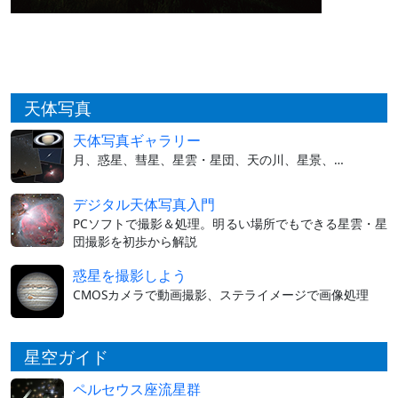
天体写真
天体写真ギャラリー
月、惑星、彗星、星雲・星団、天の川、星景、…
デジタル天体写真入門
PCソフトで撮影＆処理。明るい場所でもできる星雲・星
団撮影を初歩から解説
惑星を撮影しよう
CMOSカメラで動画撮影、ステライメージで画像処理
星空ガイド
ペルセウス座流星群