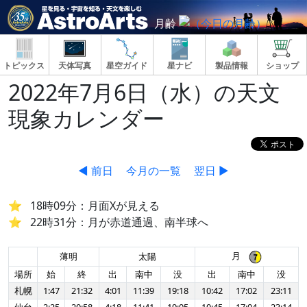
月齢
トピックス
天体写真
星空ガイド
星ナビ
製品情報
ショップ
2022年7月6日（水）の天文
現象カレンダー
◀ 前日
今月の一覧
翌日 ▶
18時09分：月面Xが見える
22時31分：月が赤道通過、南半球へ
月
薄明
太陽
場所
始
終
出
南中
没
出
南中
没
札幌
1:47
21:32
4:01
11:39
19:18
10:42
17:02
23:11