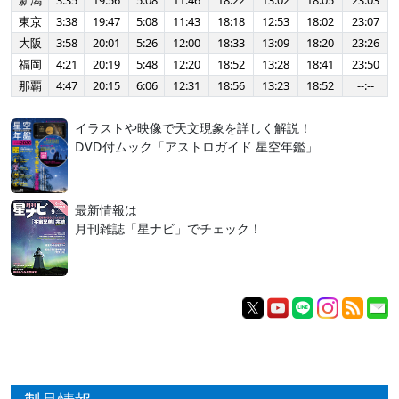
新潟
3:35
19:56
5:08
11:46
18:22
13:02
18:05
23:03
東京
3:38
19:47
5:08
11:43
18:18
12:53
18:02
23:07
大阪
3:58
20:01
5:26
12:00
18:33
13:09
18:20
23:26
福岡
4:21
20:19
5:48
12:20
18:52
13:28
18:41
23:50
那覇
4:47
20:15
6:06
12:31
18:56
13:23
18:52
--:--
イラストや映像で天文現象を詳しく解説！
DVD付ムック「アストロガイド 星空年鑑」
最新情報は
月刊雑誌「星ナビ」でチェック！