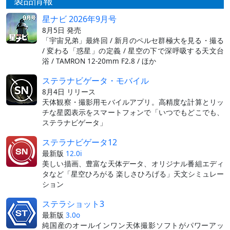
製品情報
星ナビ 2026年9月号
8月5日 発売
「宇宙兄弟」最終回 / 新月のペルセ群極大を見る・撮る
/ 変わる「惑星」の定義 / 星空の下で深呼吸する天文台
浴 / TAMRON 12-20mm F2.8 / ほか
ステラナビゲータ・モバイル
8月4日 リリース
天体観察・撮影用モバイルアプリ。高精度な計算とリッ
チな星図表示をスマートフォンで「いつでもどこでも、
ステラナビゲータ」
ステラナビゲータ12
最新版
12.0i
美しい描画、豊富な天体データ、オリジナル番組エディ
タなど「星空ひろがる 楽しさひろげる」天文シミュレー
ション
ステラショット3
最新版
3.0o
純国産のオールインワン天体撮影ソフトがパワーアッ