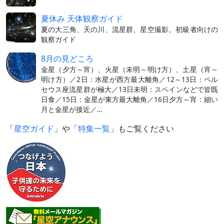
夏休み 天体観察ガイド
夏の大三角、天の川、流星群、星空撮影。初級者向けの
観察ガイド
8月の見どころ
金星（夕方～宵）、火星（未明～明け方）、土星（宵～
明け方）／2日：水星が西方最大離角／12～13日：ペル
セウス座流星群が極大／13日未明：スペインなどで皆既
日食／15日：金星が東方最大離角／16日夕方～宵：細い
月と金星が接近／…
「
星空ガイド
」や「
特集一覧
」もご覧ください