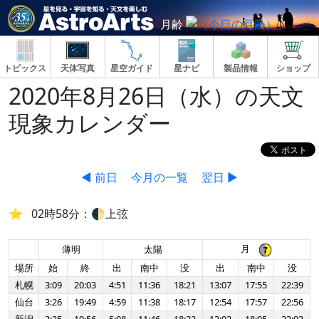
月齢
トピックス
天体写真
星空ガイド
星ナビ
製品情報
ショップ
2020年8月26日（水）の天文
現象カレンダー
◀ 前日
今月の一覧
翌日 ▶
02時58分：🌓上弦
月
薄明
太陽
場所
始
終
出
南中
没
出
南中
没
札幌
3:09
20:03
4:51
11:36
18:21
13:07
17:55
22:39
仙台
3:26
19:49
4:59
11:38
18:17
12:54
17:57
22:56