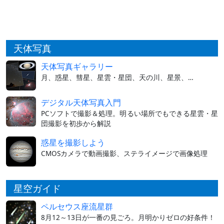
天体写真
天体写真ギャラリー
月、惑星、彗星、星雲・星団、天の川、星景、…
デジタル天体写真入門
PCソフトで撮影＆処理。明るい場所でもできる星雲・星
団撮影を初歩から解説
惑星を撮影しよう
CMOSカメラで動画撮影、ステライメージで画像処理
星空ガイド
ペルセウス座流星群
8月12～13日が一番の見ごろ。月明かりゼロの好条件！