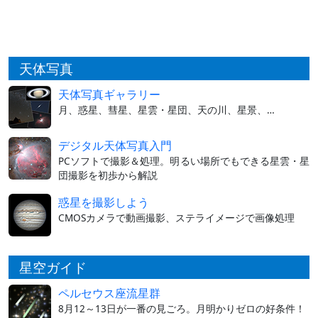
天体写真
天体写真ギャラリー
月、惑星、彗星、星雲・星団、天の川、星景、…
デジタル天体写真入門
PCソフトで撮影＆処理。明るい場所でもできる星雲・星
団撮影を初歩から解説
惑星を撮影しよう
CMOSカメラで動画撮影、ステライメージで画像処理
星空ガイド
ペルセウス座流星群
8月12～13日が一番の見ごろ。月明かりゼロの好条件！