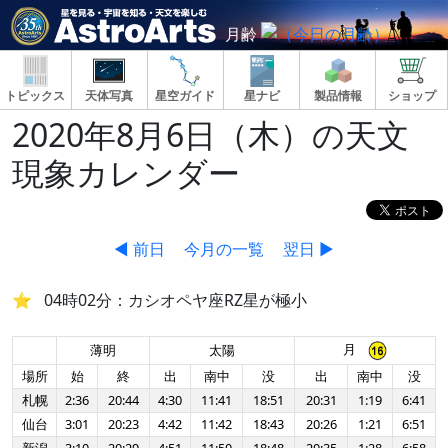
月齢
トピックス
天体写真
星空ガイド
星ナビ
製品情報
ショップ
2020年8月6日（木）の天文
現象カレンダー
◀ 前日
今月の一覧
翌日 ▶
04時02分：カシオペヤ座RZ星が極小
月
薄明
太陽
場所
始
終
出
南中
没
出
南中
没
札幌
2:36
20:44
4:30
11:41
18:51
20:31
1:19
6:41
仙台
3:01
20:23
4:42
11:42
18:43
20:26
1:21
6:51