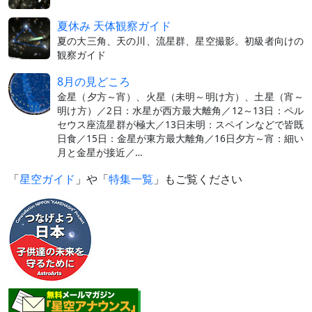
夏休み 天体観察ガイド
夏の大三角、天の川、流星群、星空撮影。初級者向けの
観察ガイド
8月の見どころ
金星（夕方～宵）、火星（未明～明け方）、土星（宵～
明け方）／2日：水星が西方最大離角／12～13日：ペル
セウス座流星群が極大／13日未明：スペインなどで皆既
日食／15日：金星が東方最大離角／16日夕方～宵：細い
月と金星が接近／…
「
星空ガイド
」や「
特集一覧
」もご覧ください