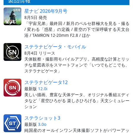
製品情報
星ナビ 2026年9月号
8月5日 発売
「宇宙兄弟」最終回 / 新月のペルセ群極大を見る・撮る
/ 変わる「惑星」の定義 / 星空の下で深呼吸する天文台
浴 / TAMRON 12-20mm F2.8 / ほか
ステラナビゲータ・モバイル
8月4日 リリース
天体観察・撮影用モバイルアプリ。高精度な計算とリッ
チな星図表示をスマートフォンで「いつでもどこでも、
ステラナビゲータ」
ステラナビゲータ12
最新版
12.0i
美しい描画、豊富な天体データ、オリジナル番組エディ
タなど「星空ひろがる 楽しさひろげる」天文シミュレー
ション
ステラショット3
最新版
3.0o
純国産のオールインワン天体撮影ソフトがパワーアッ