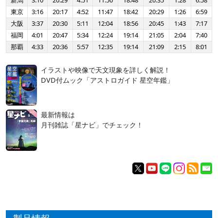
新潟
3:10
20:29
4:51
11:50
18:48
20:35
1:28
6:58
東京
3:16
20:17
4:52
11:47
18:42
20:29
1:26
6:59
大阪
3:37
20:30
5:11
12:04
18:56
20:45
1:43
7:17
福岡
4:01
20:47
5:34
12:24
19:14
21:05
2:04
7:40
那覇
4:33
20:36
5:57
12:35
19:14
21:09
2:15
8:01
イラストや映像で天文現象を詳しく解説！
DVD付ムック「アストロガイド 星空年鑑」
最新情報は
月刊雑誌「星ナビ」でチェック！