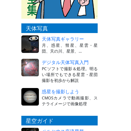
天体写真
天体写真ギャラリー
月、惑星、彗星、星雲・星
団、天の川、星景、…
デジタル天体写真入門
PCソフトで撮影＆処理。明る
い場所でもできる星雲・星団
撮影を初歩から解説
惑星を撮影しよう
CMOSカメラで動画撮影、ス
テライメージで画像処理
星空ガイド