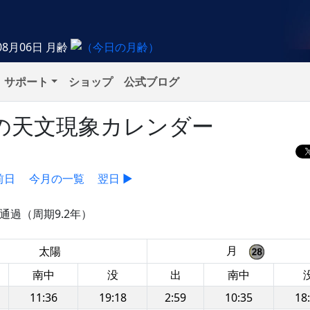
08月06日
月齢
サポート
ショップ
公式ブログ
土）の天文現象カレンダー
前日
今月の一覧
翌日 ▶
通過（周期9.2年）
月
太陽
南中
没
出
南中
11:36
19:18
2:59
10:35
18