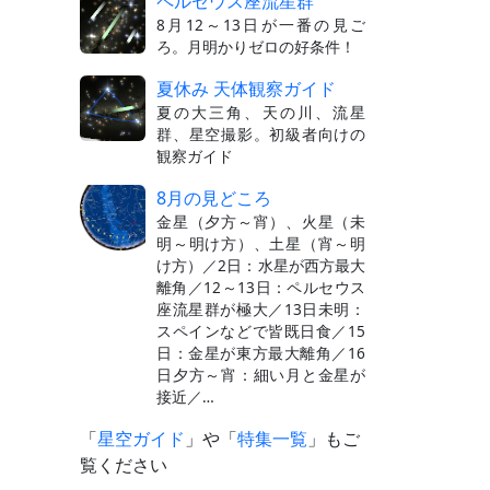
ペルセウス座流星群
8月12～13日が一番の見ご
ろ。月明かりゼロの好条件！
夏休み 天体観察ガイド
夏の大三角、天の川、流星
群、星空撮影。初級者向けの
観察ガイド
8月の見どころ
金星（夕方～宵）、火星（未
明～明け方）、土星（宵～明
け方）／2日：水星が西方最大
離角／12～13日：ペルセウス
座流星群が極大／13日未明：
スペインなどで皆既日食／15
日：金星が東方最大離角／16
日夕方～宵：細い月と金星が
接近／…
「
星空ガイド
」や「
特集一覧
」もご
覧ください