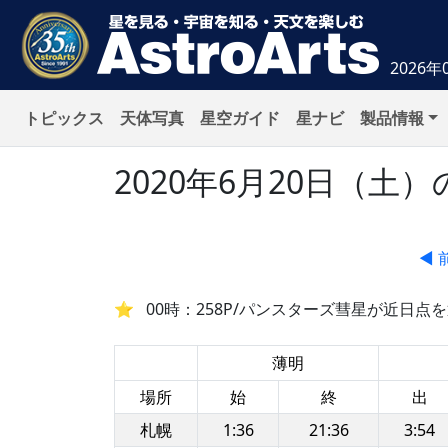
2026年
トピックス
天体写真
星空ガイド
星ナビ
製品情報
2020年6月20日（
◀ 
00時：258P/パンスターズ彗星が近日点を
薄明
場所
始
終
出
札幌
1:36
21:36
3:54