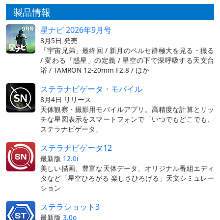
製品情報
星ナビ 2026年9月号
8月5日 発売
「宇宙兄弟」最終回 / 新月のペルセ群極大を見る・撮る
/ 変わる「惑星」の定義 / 星空の下で深呼吸する天文台
浴 / TAMRON 12-20mm F2.8 / ほか
ステラナビゲータ・モバイル
8月4日 リリース
天体観察・撮影用モバイルアプリ。高精度な計算とリッ
チな星図表示をスマートフォンで「いつでもどこでも、
ステラナビゲータ」
ステラナビゲータ12
最新版
12.0i
美しい描画、豊富な天体データ、オリジナル番組エディ
タなど「星空ひろがる 楽しさひろげる」天文シミュレー
ション
ステラショット3
最新版
3.0o