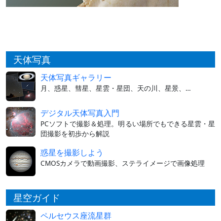
天体写真
天体写真ギャラリー
月、惑星、彗星、星雲・星団、天の川、星景、…
デジタル天体写真入門
PCソフトで撮影＆処理。明るい場所でもできる星雲・星
団撮影を初歩から解説
惑星を撮影しよう
CMOSカメラで動画撮影、ステライメージで画像処理
星空ガイド
ペルセウス座流星群