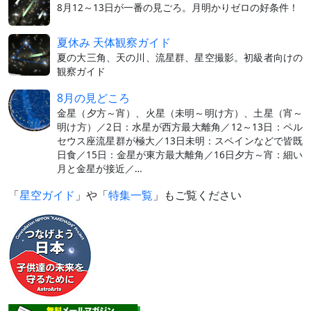
8月12～13日が一番の見ごろ。月明かりゼロの好条件！
夏休み 天体観察ガイド
夏の大三角、天の川、流星群、星空撮影。初級者向けの
観察ガイド
8月の見どころ
金星（夕方～宵）、火星（未明～明け方）、土星（宵～
明け方）／2日：水星が西方最大離角／12～13日：ペル
セウス座流星群が極大／13日未明：スペインなどで皆既
日食／15日：金星が東方最大離角／16日夕方～宵：細い
月と金星が接近／…
「
星空ガイド
」や「
特集一覧
」もご覧ください