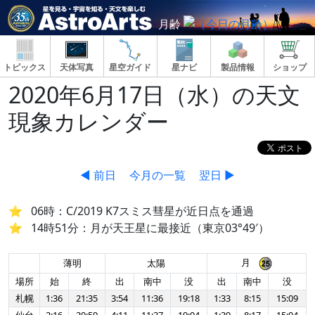
月齢
トピックス
天体写真
星空ガイド
星ナビ
製品情報
ショップ
2020年6月17日（水）の天文
現象カレンダー
◀ 前日
今月の一覧
翌日 ▶
06時：C/2019 K7スミス彗星が近日点を通過
14時51分：月が天王星に最接近（東京03°49′）
月
薄明
太陽
場所
始
終
出
南中
没
出
南中
没
札幌
1:36
21:35
3:54
11:36
19:18
1:33
8:15
15:09