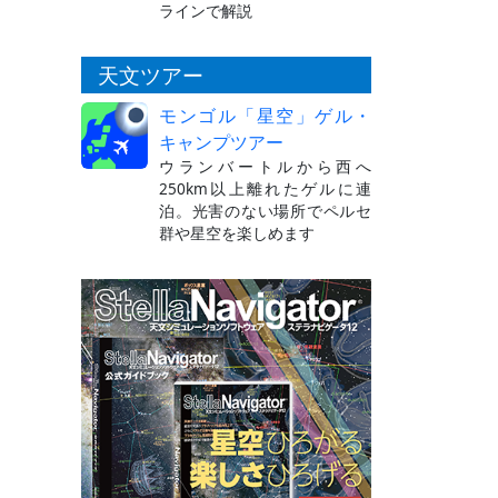
ラインで解説
天文ツアー
モンゴル「星空」ゲル・
キャンプツアー
ウランバートルから西へ
250km以上離れたゲルに連
泊。光害のない場所でペルセ
群や星空を楽しめます