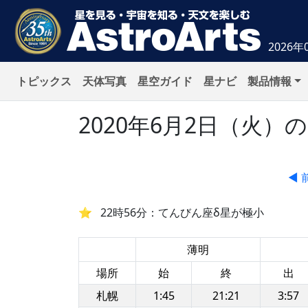
2026年
トピックス
天体写真
星空ガイド
星ナビ
製品情報
2020年6月2日（火
◀ 
22時56分：てんびん座δ星が極小
薄明
場所
始
終
出
札幌
1:45
21:21
3:57