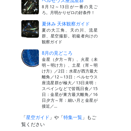
ペルセウス座流星群
8月12～13日が一番の見ご
ろ。月明かりゼロの好条件！
夏休み 天体観察ガイド
夏の大三角、天の川、流星
群、星空撮影。初級者向けの
観察ガイド
8月の見どころ
金星（夕方～宵）、火星（未
明～明け方）、土星（宵～明
け方）／2日：水星が西方最大
離角／12～13日：ペルセウス
座流星群が極大／13日未明：
スペインなどで皆既日食／15
日：金星が東方最大離角／16
日夕方～宵：細い月と金星が
接近／…
「
星空ガイド
」や「
特集一覧
」もご
覧ください