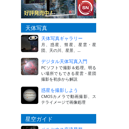
天体写真
天体写真ギャラリー
月、惑星、彗星、星雲・星
団、天の川、星景、…
デジタル天体写真入門
PCソフトで撮影＆処理。明る
い場所でもできる星雲・星団
撮影を初歩から解説
惑星を撮影しよう
CMOSカメラで動画撮影、ス
テライメージで画像処理
星空ガイド