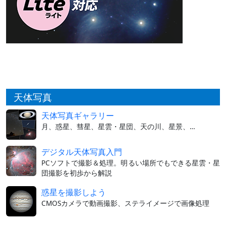
天体写真
天体写真ギャラリー
月、惑星、彗星、星雲・星団、天の川、星景、…
デジタル天体写真入門
PCソフトで撮影＆処理。明るい場所でもできる星雲・星
団撮影を初歩から解説
惑星を撮影しよう
CMOSカメラで動画撮影、ステライメージで画像処理