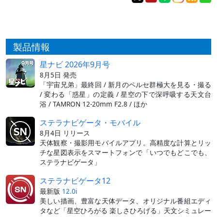
製品情報
星ナビ 2026年9月号
8月5日 発売
「宇宙兄弟」最終回 / 新月のペルセ群極大を見る・撮る
/ 変わる「惑星」の定義 / 星空の下で深呼吸する天文台
浴 / TAMRON 12-20mm F2.8 / ほか
ステラナビゲータ・モバイル
8月4日 リリース
天体観察・撮影用モバイルアプリ。高精度な計算とリッ
チな星図表示をスマートフォンで「いつでもどこでも、
ステラナビゲータ」
ステラナビゲータ12
最新版
12.0i
美しい描画、豊富な天体データ、オリジナル番組エディ
タなど「星空ひろがる 楽しさひろげる」天文シミュレー