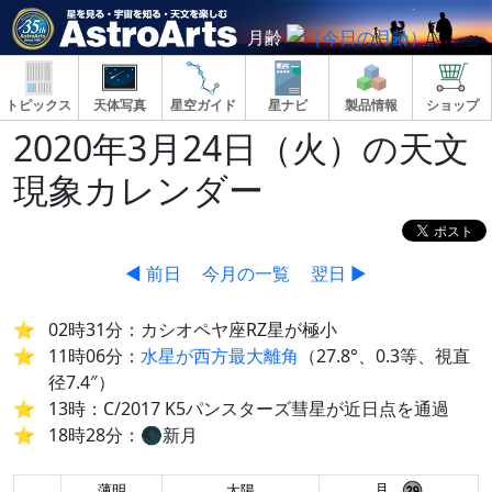
月齢
トピックス
天体写真
星空ガイド
星ナビ
製品情報
ショップ
2020年3月24日（火）の天文
現象カレンダー
◀ 前日
今月の一覧
翌日 ▶
02時31分：カシオペヤ座RZ星が極小
11時06分：
水星が西方最大離角
（27.8°、0.3等、視直
径7.4″）
13時：C/2017 K5パンスターズ彗星が近日点を通過
18時28分：🌑新月
月
薄明
太陽