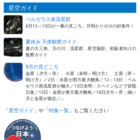
星空ガイド
ペルセウス座流星群
8月12～13日が一番の見ごろ。月明かりゼロの好条件！
夏休み 天体観察ガイド
夏の大三角、天の川、流星群、星空撮影。初級者向けの
観察ガイド
8月の見どころ
金星（夕方～宵）、火星（未明～明け方）、土星（宵～
明け方）／2日：水星が西方最大離角／12～13日：ペル
セウス座流星群が極大／13日未明：スペインなどで皆既
日食／15日：金星が東方最大離角／16日夕方～宵：細い
月と金星が接近／…
「
星空ガイド
」や「
特集一覧
」もご覧ください