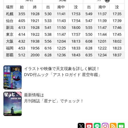
場所
始
終
出
南中
没
出
南中
没
札幌
3:55
19:28
5:30
11:41
17:53
5:49
11:37
17:35
仙台
4:05
19:21
5:33
11:43
17:54
5:47
11:39
17:39
新潟
4:13
19:28
5:41
11:50
18:00
5:55
11:47
17:46
東京
4:14
19:22
5:38
11:47
17:57
5:50
11:44
17:45
大阪
4:32
19:38
5:56
12:04
18:13
6:08
12:01
18:02
福岡
4:53
19:56
6:16
12:25
18:33
6:28
12:22
18:23
那覇
5:12
20:00
6:28
12:36
18:43
6:35
12:34
18:37
イラストや映像で天文現象を詳しく解説！
DVD付ムック「アストロガイド 星空年鑑」
最新情報は
月刊雑誌「星ナビ」でチェック！