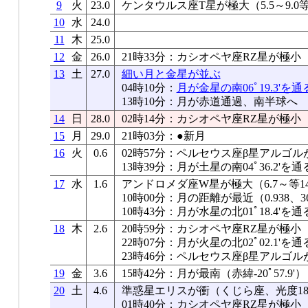
9
火
23.0
ケンタウルス座T星が極大（5.5～9.0
10
水
24.0
11
木
25.0
12
金
26.0
21時33分：カシオペヤ座RZ星が極小
13
土
27.0
細い月と金星が並ぶ
04時10分：
月が金星の南06ﾟ19.3'を通
13時10分：月が赤道通過、南半球へ
14
日
28.0
02時14分：カシオペヤ座RZ星が極小
15
月
29.0
21時03分：●新月
16
火
0.6
02時57分：ペルセウス座β星アルゴル
13時39分：月が土星の南04ﾟ36.2'を通
17
水
1.6
アンドロメダ座W星が極大（6.7～等14
10時00分：月の距離が最近（0.938、36
10時43分：月が水星の北01ﾟ18.4'を通
18
木
2.6
20時59分：カシオペヤ座RZ星が極小
22時07分：月が火星の北02ﾟ02.1'を通
23時46分：ペルセウス座β星アルゴル
19
金
3.6
15時42分：月が最南（赤緯-20ﾟ57.9'）
20
土
4.6
準惑星エリスが衝（くじら座、光度18
01時40分：カシオペヤ座RZ星が極小