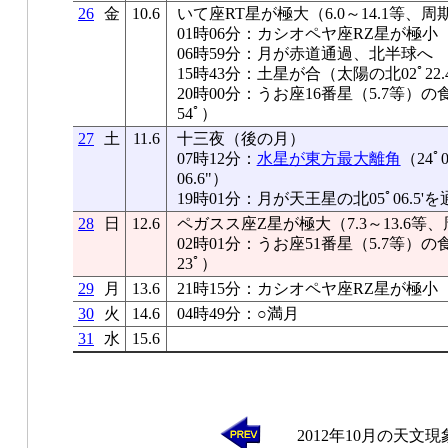
26
金
10.6
いて座RT星が極大（6.0～14.1等、周期
01時06分：カシオペヤ座RZ星が極小
06時59分：月が赤道通過、北半球へ
15時43分：土星が合（太陽の北02ﾟ22.4
20時00分：うお座16番星（5.7等
54ﾟ）
27
土
11.6
十三夜（後の月）
07時12分：
水星が東方最大離角
（24ﾟ
06.6"）
19時01分：月が天王星の北05ﾟ06.5'を
28
日
12.6
ペガスス座Z星が極大（7.3～13.6等、
02時01分：うお座51番星（5.7等
23ﾟ）
29
月
13.6
21時15分：カシオペヤ座RZ星が極小
30
火
14.6
04時49分：○満月
31
水
15.6
2012年10月の天文現