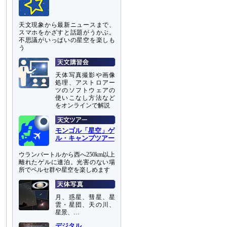
天文現象から最新ニュースまで、
スマホをかざすと話題がうかぶ。
不思議がいっぱいの星空を楽しも
う
天体写真撮影や画像
処理、アストロアー
ツのソフトウェアの
使いこなし方法など
をオンラインで解説
モンゴル「星空」ゲ
ル・キャンプツアー
ウランバートルから西へ250km以上
離れたゲルに連泊。光害のない場
所でペルセ群や星空を楽しめます
月、惑星、彗星、星
雲・星団、天の川、
星景、…
デジタル