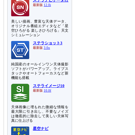
ステラナビゲータ12
最新版
12.0i
美しい描画、豊富な天体データ、
オリジナル番組エディタなど「星
空ひろがる 楽しさひろげる」天文
シミュレーション
ステラショット3
最新版
3.0o
純国産のオールインワン天体撮影
ソフトがパワーアップ。ライブス
タックやオートフォーカスなど新
機能も搭載
ステライメージ10
最新版
10.0f
天体画像に埋もれた微細な情報を
最大限に引き出し、不要なノイズ
は徹底的に除去して美しい天体写
真に仕上げる
星空ナビ