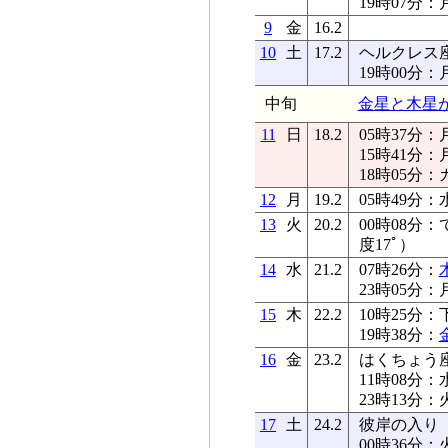
19時07分
9
金
16.2
10
土
17.2
ヘルクレス座T
19時00分：
中旬
金星と木星
11
日
18.2
05時37分：
15時41分：
18時05分
12
月
19.2
05時49分：
13
火
20.2
00時08分
度17ﾟ）
14
水
21.2
07時26分：
23時05分：月
15
木
22.2
10時25分：
19時38分：
16
金
23.2
はくちょう座χ
11時08分：
23時13分：
17
土
24.2
彼岸の入り
00時36分：