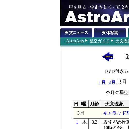
AstroArts
星空ガイド
天文現
DVD付き
3月
1月
2月
今月の星空
日
曜
月齢
天文現象
3月
ギャラッド
1
木
8.2
みずがめ座R星
10時21分：