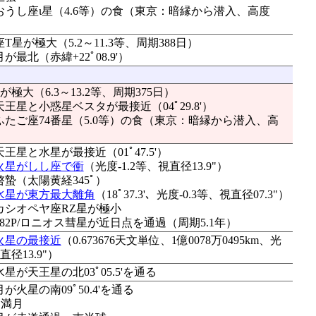
：おうし座ι星（4.6等）の食（東京：暗縁から潜入、高度
星が極大（5.2～11.3等、周期388日）
月が最北（赤緯+22ﾟ08.9'）
極大（6.3～13.2等、周期375日）
天王星と小惑星ベスタが最接近（04ﾟ29.8'）
：ふたご座74番星（5.0等）の食（東京：暗縁から潜入、高
天王星と水星が最接近（01ﾟ47.5'）
火星がしし座で衝
（光度-1.2等、視直径13.9"）
啓蟄（太陽黄経345ﾟ）
水星が東方最大離角
（18ﾟ37.3'、光度-0.3等、視直径07.3"）
：カシオペヤ座RZ星が極小
：182P/ロニオス彗星が近日点を通過（周期5.1年）
火星の最接近
（0.673676天文単位、1億0078万0495km、光
直径13.9"）
水星が天王星の北03ﾟ05.5'を通る
月が火星の南09ﾟ50.4'を通る
○満月