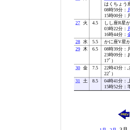
はくちょう座R
08時59分：
15時00分：
27
火
4.5
しし座R星が極
03時22分：
16時44分：
28
水
5.5
かに座V星が極
29
木
6.5
08時39分：
23時09分
17ﾟ）
30
金
7.5
22時43分
22ﾟ）
31
土
8.5
04時41分：
15時52分
3月
1月
2月