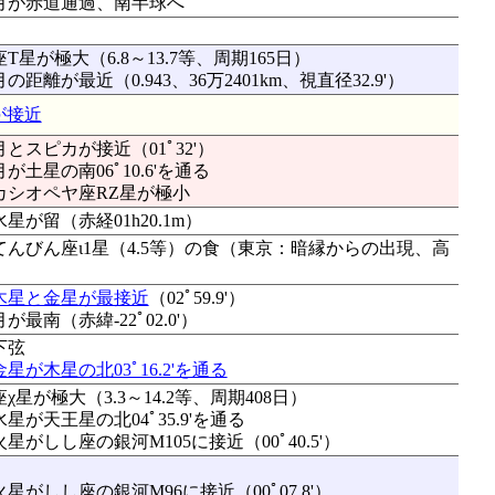
：月が赤道通過、南半球へ
星が極大（6.8～13.7等、周期165日）
月の距離が最近（0.943、36万2401km、視直径32.9'）
が接近
月とスピカが接近（01ﾟ32'）
月が土星の南06ﾟ10.6'を通る
：カシオペヤ座RZ星が極小
水星が留（赤経01h20.1m）
：てんびん座ι1星（4.5等）の食（東京：暗縁からの出現、高
木星と金星が最接近
（02ﾟ59.9'）
が最南（赤緯-22ﾟ02.0'）
下弦
金星が木星の北03ﾟ16.2'を通る
星が極大（3.3～14.2等、周期408日）
水星が天王星の北04ﾟ35.9'を通る
火星がしし座の銀河M105に接近（00ﾟ40.5'）
火星がしし座の銀河M96に接近（00ﾟ07.8'）