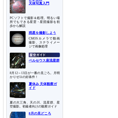
天体写真入門
PCソフトで撮影＆処理。明るい場
所でもできる星雲・星団撮影を初
歩から解説
惑星を撮影しよう
CMOSカメラで動画
撮影、ステライメー
ジで画像処理
ペルセウス座流星群
8月12～13日が一番の見ごろ。月明
かりゼロの好条件！
夏休み 天体観察ガ
イド
夏の大三角、天の川、流星群、星
空撮影。初級者向けの観察ガイド
8月の見どころ