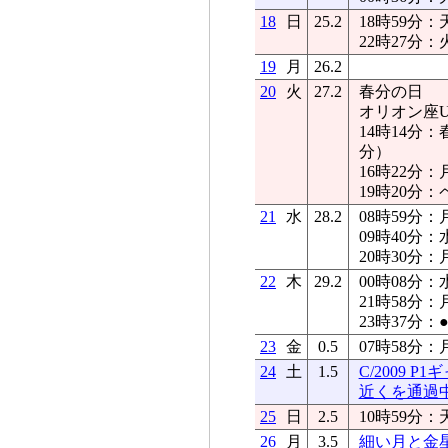
18
日
25.2
18時59分：
22時27分：
19
月
26.2
20
火
27.2
春分の日
オリオン座U星
14時14分
分）
16時22分：
19時20分
21
水
28.2
08時59分：
09時40分：
20時30分
22
木
29.2
00時08分：
21時58分：
23時37分：
23
金
0.5
07時58分：
24
土
1.5
C/2009 
近くを通過
25
日
2.5
10時59分：
26
月
3.5
細い月と金