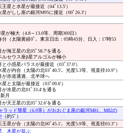
天王星と水星が最接近（04ﾟ13.5'）
火星がしし座の銀河M95に接近（00ﾟ26.3'）
が極大（4.8～13.0等、周期369日）
：春分（太陽黄経0ﾟ、東京日出：05時45分、日入：17時53
月が海王星の北05ﾟ58.7'を通る
：ペルセウス座β星アルゴルが極小
月と小惑星パラスが最接近（03ﾟ37.0'）
水星が内合（太陽の北03ﾟ40.5'、光度5.3等、視直径10.9"）
：月が赤道通過、北半球へ
水星と太陽が最接近（03ﾟ09.6'）
月が水星の北01ﾟ33.4'を通る
●新月
月が天王星の北05ﾟ32.6'を通る
P1ギャラッド彗星（6.9等）がおおぐま座の銀河M81、M82の
中
（約5ﾟ）
天王星が合（太陽の北00ﾟ45.1'、光度5.9等、視直径03.3"）
星、木星が並ぶ