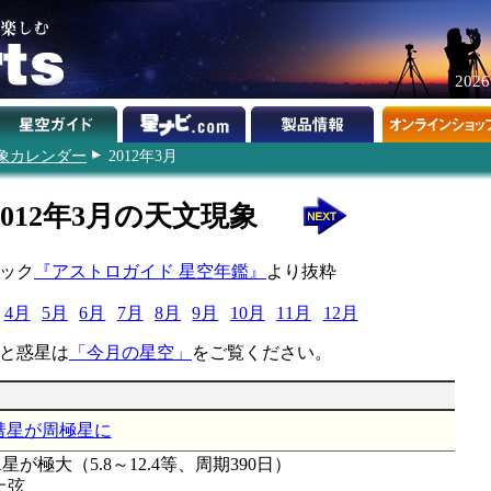
202
象カレンダー
2012年3月
2012年3月の天文現象
ムック
『アストロガイド 星空年鑑』
より抜粋
4月
5月
6月
7月
8月
9月
10月
11月
12月
と惑星は
「今月の星空」
をご覧ください。
彗星が周極星に
が極大（5.8～12.4等、周期390日）
上弦