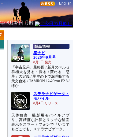
English
6年08月08日
月齢
星ナビ
2026年9月号
8月5日 発売
「宇宙兄弟」最終回 / 新月のペルセ
群極大を見る・撮る / 変わる「惑
星」の定義 / 星空の下で深呼吸する
天文台浴 / TAMRON 12-20mm F2.8 /
ほか
ステラナビゲータ・
モバイル
8月4日 リリース
天体観察・撮影用モバイルアプ
リ。高精度な計算とリッチな星図
表示をスマートフォンで「いつで
もどこでも、ステラナビゲータ」