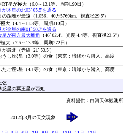
T星が極大（6.0～13.1等、周期190日）
月が木星の北03ﾟ05.5'を通る
月の距離が最遠（1.056、40万5769km、視直径29.5'）
大（4.4～11.3等、周期310日）
月が金星の南01ﾟ50.7'を通る
金星が東方最大離角
（46ﾟ02.4'、光度-4.4等、視直径23.5"）
大（7.5～13.9等、周期272日）
月が最北（赤緯+21ﾟ53.5'）
：おうし座ζ星（3.0等）の食（東京：暗縁から潜入、高度
：ふたご座ν星（4.1等）の食（東京：暗縁から潜入、高度
上弦
：準惑星の冥王星が西矩
資料提供：白河天体観測所
2012年3月の天文現象
4月
5月
6月
7月
8月
9月
10月
11月
12月