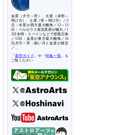
金星（夕方～宵）、火星（未明～
明け方）、土星（宵～明け方）／2
日：水星が西方最大離角／12～13
日：ペルセウス座流星群が極大／1
3日未明：スペインなどで皆既日食
／15日：金星が東方最大離角／16
日夕方～宵：細い月と金星が接近
／…
「
星空ガイド
」や「
特集一覧
」も
ご覧ください