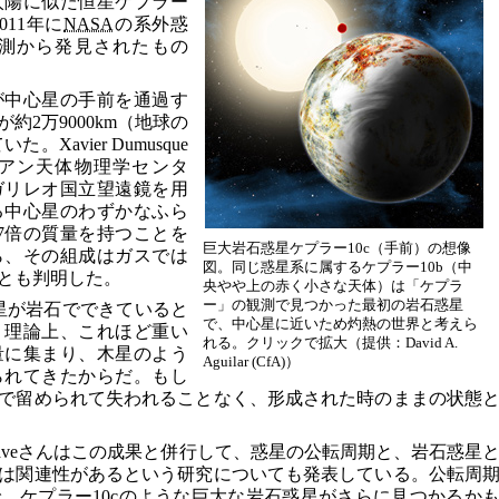
太陽に似た恒星ケプラー
011年に
NASA
の系外惑
測から発見されたもの
が中心星の手前を通過す
2万9000km（地球の
Xavier Dumusque
アン天体物理学センタ
ガリレオ国立望遠鏡を用
る中心星のわずかなふら
7倍の質量を持つことを
巨大岩石惑星ケプラー10c（手前）の想像
ら、その組成はガスでは
図。同じ惑星系に属するケプラー10b（中
とも判明した。
央やや上の赤く小さな天体）は「ケプラ
ー」の観測で見つかった最初の岩石惑星
惑星が岩石でできていると
で、中心星に近いため灼熱の世界と考えら
。理論上、これほど重い
れる。クリックで拡大（提供：David A.
量に集まり、木星のよう
Aguilar (CfA)）
られてきたからだ。もし
で留められて失われることなく、形成された時のままの状態
Buchhaveさんはこの成果と併行して、惑星の公転周期と、岩石惑星
は関連性があるという研究についても発表している。公転周
、ケプラー10cのような巨大な岩石惑星がさらに見つかるか