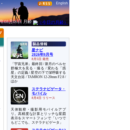
English
6年08月06日
月齢
星ナビ
2026年9月号
8月5日 発売
「宇宙兄弟」最終回 / 新月のペルセ
群極大を見る・撮る / 変わる「惑
星」の定義 / 星空の下で深呼吸する
天文台浴 / TAMRON 12-20mm F2.8 /
ほか
ステラナビゲータ・
星
モバイル
け
8月4日 リリース
天体観察・撮影用モバイルアプ
リ。高精度な計算とリッチな星図
表示をスマートフォンで「いつで
もどこでも、ステラナビゲータ」