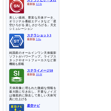
ステラナビゲータ12
最新版
12.0i
美しい描画、豊富な天体データ、
オリジナル番組エディタなど「星
空ひろがる 楽しさひろげる」天文
シミュレーション
ステラショット3
最新版
3.0o
純国産のオールインワン天体撮影
ソフトがパワーアップ。ライブス
タックやオートフォーカスなど新
機能も搭載
ステライメージ10
最新版
10.0f
天体画像に埋もれた微細な情報を
と
最大限に引き出し、不要なノイズ
は徹底的に除去して美しい天体写
真に仕上げる
と
期
星空ナビ
も