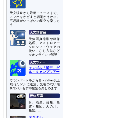
の
天文現象から最新ニュースまで、
れ
スマホをかざすと話題がうかぶ。
不思議がいっぱいの星空を楽しも
惑
う
命
天体写真撮影や画像
処理、アストロアー
ツのソフトウェアの
使いこなし方法など
をオンラインで解説
星
モンゴル「星空」ゲ
ル・キャンプツアー
ウランバートルから西へ250km以上
離れたゲルに連泊。光害のない場
所でペルセ群や星空を楽しめます
月、惑星、彗星、星
雲・星団、天の川、
星景、…
デジタル