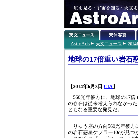
AstroArts
天文ニュース
201
地球の17倍重い岩石惑
【2014年6月3日
CfA
】
560光年彼方に、地球の1
の存在は従来考えられなかった
ともなる重要な発見だ。
りゅう座の方向560光年彼方
の岩石惑星ケプラー10cが見