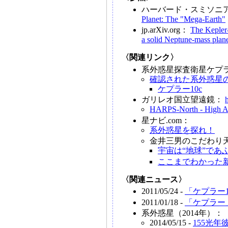
ハーバード・スミソニ
Planet: The "Mega-Earth"
jp.arXiv.org：
The Kepler
a solid Neptune-mass plan
〈関連リンク〉
系外惑星探査衛星ケプ
確認された系外惑星
ケプラー10c
ガリレオ国立望遠鏡：
HARPS-North - High Acc
星ナビ.com：
系外惑星を探れ！
金井三男のこだわり
宇宙は“地球”であ
ここまでわかった
〈関連ニュース〉
2011/05/24 -
「ケプラー
2011/01/18 -
「ケプラー
系外惑星（2014年）：
2014/05/15 -
155光