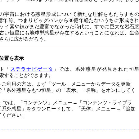
古の宇宙における惑星形成について新たな理解をもたらすも
0億年前、つまりビッグバンから30億年経たないうちに形成さ
ケイ素や鉄がまだ豊富でなかった時代に、すでに巨大な岩石
古い恒星にも地球型惑星が存在するということになれば、生
さらに広がるだろう。
位置を表示
ト「
ステラナビゲータ
」では、系外惑星が発見された恒
・検索することができます。
」をご利用の方は、まず「ツール」メニューからデータを更新
で「系外惑星をもつ恒星」の「表示」「名称」をオンにしてく
r.9」では、「コンテンツ」メニュー→「コンテンツ・ライブラ
「系外惑星」をダウンロードして、「天体」メニュー→「追加
てください。