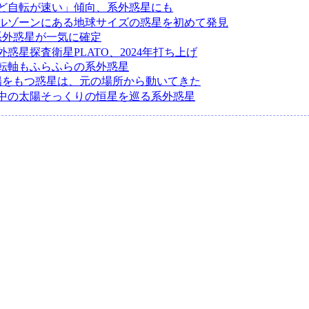
ど自転が速い」傾向、系外惑星にも
ルゾーンにある地球サイズの惑星を初めて発見
の系外惑星が一気に確定
惑星探査衛星PLATO、2024年打ち上げ
転軸もふらふらの系外惑星
陽をもつ惑星は、元の場所から動いてきた
中の太陽そっくりの恒星を巡る系外惑星