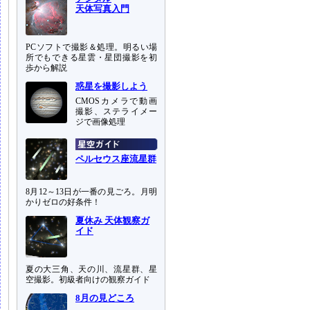
天体写真入門
PCソフトで撮影＆処理。明るい場
所でもできる星雲・星団撮影を初
歩から解説
惑星を撮影しよう
CMOSカメラで動画
撮影、ステライメー
ジで画像処理
ペルセウス座流星群
8月12～13日が一番の見ごろ。月明
かりゼロの好条件！
夏休み 天体観察ガ
イド
夏の大三角、天の川、流星群、星
空撮影。初級者向けの観察ガイド
8月の見どころ