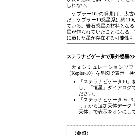
しれない。
ケプラー10cの発見は、太
だ。ケプラー10惑星系は約11
ている。岩石惑星の材料となる
星が作られていたことになる。
に適した星が存在する可能性も
ステラナビゲータで系外惑星の
天文シミュレーションソフ
（Kepler-10）を星図で表示
「ステラナビゲータ10
し、「恒星」ダイアログ
ださい。
「ステラナビゲータ Ve
リ」から追加天体データ
天体」で表示をオンにし
〈参照〉