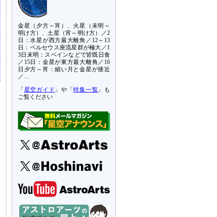
金星（夕方～宵）、火星（未明～
明け方）、土星（宵～明け方）／2
日：水星が西方最大離角／12～13
日：ペルセウス座流星群が極大／1
3日未明：スペインなどで皆既日食
／15日：金星が東方最大離角／16
日夕方～宵：細い月と金星が接近
／…
「
星空ガイド
」や「
特集一覧
」も
ご覧ください