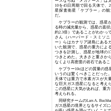
ースならぬ「メガアース」は
10を45日周期で回る天体で、2
星探査衛星「ケプラー」の観
だ。
ケプラーの観測では、惑星
る時の減光量から、惑星の直径が約
約2.3倍）であることがわかっていた。
さん（ハーバード・スミソニ
ー）らはカナリア諸島にある
いた観測で、惑星の重力によ
つきを計測し、惑星が地球の1
つきとめた。大きさと重さか
なくより高密度の岩石であるこ
ケプラー10cほどの質量の
いうのは驚くべきことだった
天体では重力で水素ガスが大
な巨大ガス惑星になると考え
この惑星に大気があれば、重力
考えられる。
同研究チームのLars A. 
ガス惑星の境界となるサイズに
が長い惑星を調べていくことで