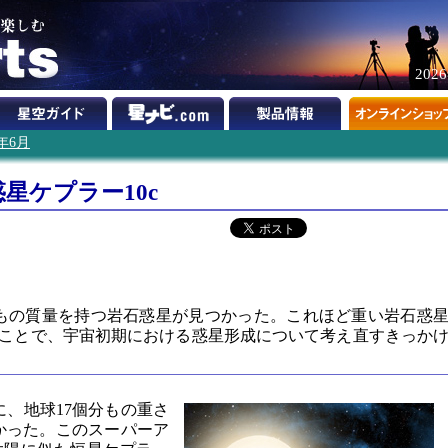
202
4年6月
星ケプラー10c
7倍もの質量を持つ岩石惑星が見つかった。これほど重い岩石惑
ことで、宇宙初期における惑星形成について考え直すきっか
に、地球17個分もの重さ
つかった。このスーパーア