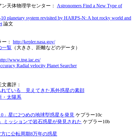
アン天体物理学センター：
Astronomers Find a New Type of
-10 planetary system revisited by HARPS-N: A hot rocky world and
et
論文
ラー：
http://kepler.nasa.gov/
の一覧
（大きさ、距離などのデータ）
http://www.tng.iac.es/
uracy Radial velocity Planet Searcher
天文書評：
ふれている 見えてきた系外惑星の素顔
新・太陽系
10」星に2つめの地球型惑星を発見
ケプラー10c
」ミッションで岩石惑星が発見された
ケプラー10b
年彼方に公転周期8万年の惑星