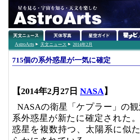
AstroArts
天文ニュース
2014年2月
715個の系外惑星が一気に確定
【2014年2月27日
NASA
】
NASAの衛星「ケプラー」の観
系外惑星が新たに確定された
惑星を複数持つ、太陽系に似