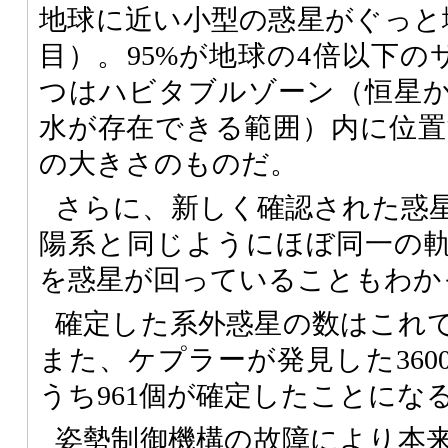
地球に近い小型の惑星がぐっと
目）。95%が地球の4倍以下の
つはハビタブルゾーン（恒星
水が存在できる範囲）内に位置す
の大きさのものだ。
さらに、新しく確認された惑
陽系と同じようにほぼ同一の
を惑星が回っていることもわか
確定した系外惑星の数はこれで
また、ケプラーが発見した360
うち961個が確定したことにな
姿勢制御機構の故障により本