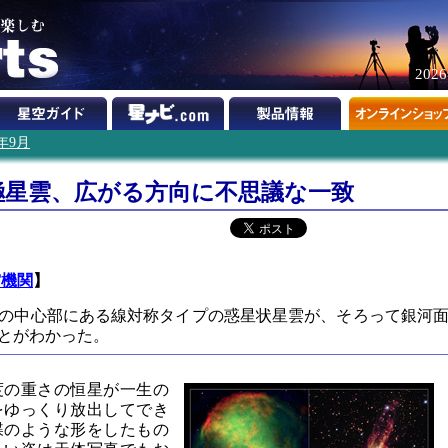
202
3年9月
極星雲、広がる方向に不思議な一致
宙機関
】
の中心部にある線対称タイプの惑星状星雲が、そろって銀河
とがわかった。
度の重さの恒星が一生の
をゆっくり放出してでき
蝶のような形をしたもの