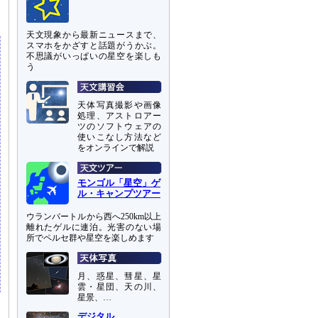
天文現象から最新ニュースまで、
スマホをかざすと話題がうかぶ。
不思議がいっぱいの星空を楽しも
う
天体写真撮影や画像
処理、アストロアー
ツのソフトウェアの
使いこなし方法など
をオンラインで解説
モンゴル「星空」ゲ
ル・キャンプツアー
ウランバートルから西へ250km以上
離れたゲルに連泊。光害のない場
所でペルセ群や星空を楽しめます
月、惑星、彗星、星
雲・星団、天の川、
星景、…
デジタル