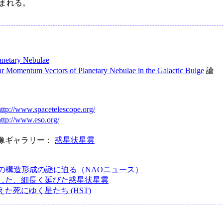
まれる。
anetary Nebulae
ar Momentum Vectors of Planetary Nebulae in the Galactic Bulge
論
http://www.spacetelescope.org/
http://www.eso.org/
画像ギャラリー：
惑星状星雲
の構造形成の謎に迫る（NAOニュース）
影した、細長く延びた惑星状星雲
えた死にゆく星たち (HST)