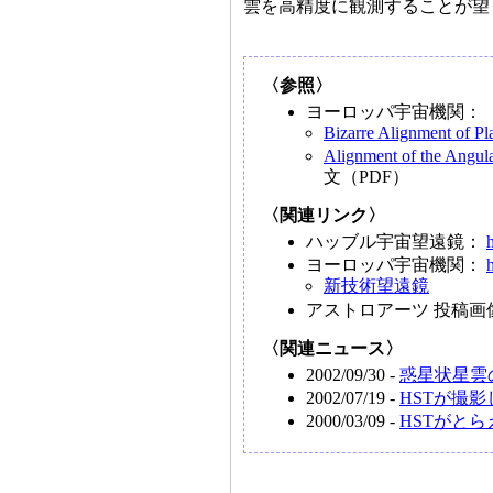
雲を高精度に観測することが望
〈参照〉
ヨーロッパ宇宙機関：
Bizarre Alignment of Pl
Alignment of the Angul
文（PDF）
〈関連リンク〉
ハッブル宇宙望遠鏡：
ヨーロッパ宇宙機関：
新技術望遠鏡
アストロアーツ 投稿
〈関連ニュース〉
2002/09/30 -
惑星状星雲
2002/07/19 -
HSTが撮
2000/03/09 -
HSTがとら