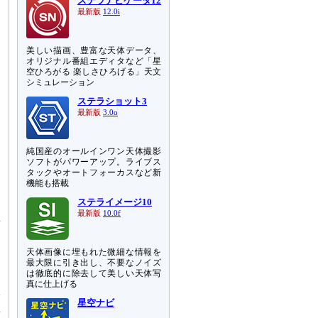
ステラナビゲータ12
最新版
12.0i
美しい描画、豊富な天体データ、
オリジナル番組エディタなど「星
空ひろがる 楽しさひろげる」天文
シミュレーション
ステラショット3
最新版
3.0o
純国産のオールインワン天体撮影
ソフトがパワーアップ。ライブス
タックやオートフォーカスなど新
機能も搭載
ステライメージ10
最新版
10.0f
直
え
天体画像に埋もれた微細な情報を
最大限に引き出し、不要なノイズ
る
は徹底的に除去して美しい天体写
測
真に仕上げる
影
星空ナビ
星