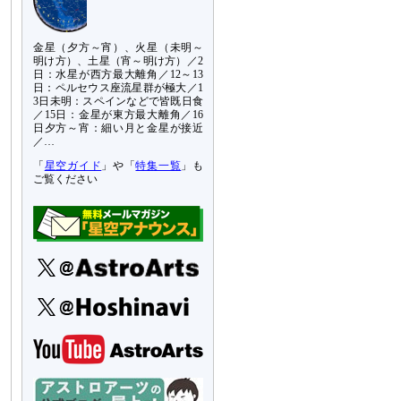
金星（夕方～宵）、火星（未明～
明け方）、土星（宵～明け方）／2
日：水星が西方最大離角／12～13
日：ペルセウス座流星群が極大／1
3日未明：スペインなどで皆既日食
／15日：金星が東方最大離角／16
日夕方～宵：細い月と金星が接近
／…
「
星空ガイド
」や「
特集一覧
」も
ご覧ください