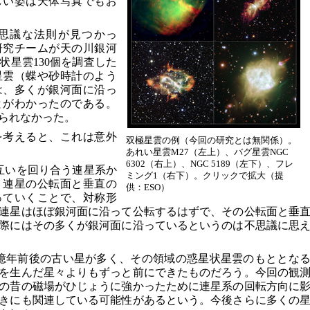
しい姿は天体写真でもお
思議な法則が見つかっ
研究チームが天の川銀河
状星雲130個を調査した
星雲（蝶や砂時計のよう
は、多くが銀河面に沿っ
とがわかったのである。
られなかった。
を考えると、これは意外
双極星雲の例（今回の研究とは無関係）。
あれい星雲M27（左上）、バグ星雲NGC
6302（右上）、NGC 5189（左下）、フレ
互いを回り合う連星系か
ミング1（右下）。クリックで拡大（提
。連星の公転面と垂直の
供：ESO）
っていくことで、対称形
連星はほぼ銀河面に沿って公転するはずで、その公転面と垂
際にはその多くが銀河面に沿っているというのは不思議に思
0億年前後の古い星が多く、その領域の惑星状星雲のもととな
を生んだ星々よりもずっと前にできたものだろう。今回の観
の昔の磁場がひじょうに強かったために連星系の回転方向に
きにも関連している可能性があるという。今後さらに多くの