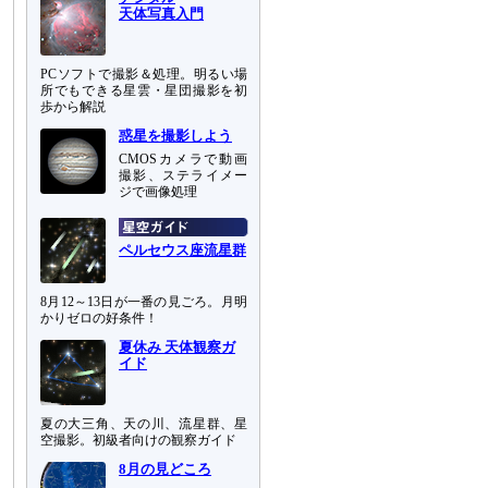
天体写真入門
PCソフトで撮影＆処理。明るい場
所でもできる星雲・星団撮影を初
歩から解説
惑星を撮影しよう
CMOSカメラで動画
撮影、ステライメー
ジで画像処理
ペルセウス座流星群
8月12～13日が一番の見ごろ。月明
かりゼロの好条件！
夏休み 天体観察ガ
イド
夏の大三角、天の川、流星群、星
空撮影。初級者向けの観察ガイド
8月の見どころ