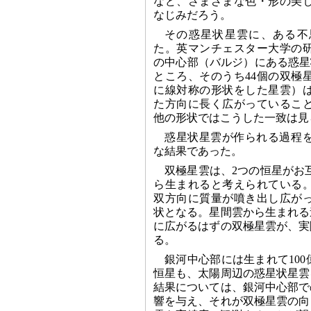
など、さまざまな色・形の美
なじみだろう。
その惑星状星雲に、ある不
た。英マンチェスター大学の
の中心部（バルジ）にある惑星
ところ、そのうち44個の双極
に線対称の形状をした星雲）
た方向に長く広がっているこ
他の形状ではこうした一致は見
惑星状星雲が作られる過程
な結果であった。
双極星雲は、2つの恒星がお
ら生まれると考えられている
双方向に質量が噴き出し広が
状となる。星間雲から生まれる
に広がるはずの双極星雲が、実
る。
銀河中心部には生まれて10
恒星も、太陽周辺の惑星状星雲
結果については、銀河中心部で
響を与え、それが双極星雲の向