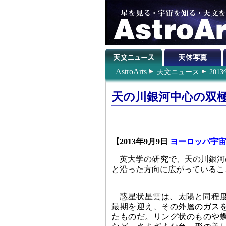
AstroArts
天文ニュース
201
天の川銀河中心の双
【2013年9月9日
ヨーロッパ宇
英大学の研究で、天の川銀河
と沿った方向に広がっているこ
惑星状星雲は、太陽と同程
最期を迎え、その外層のガス
たものだ。リング状のものや