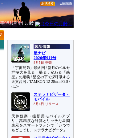
English
6年08月09日
月齢
星ナビ
2026年9月号
8月5日 発売
「宇宙兄弟」最終回 / 新月のペルセ
群極大を見る・撮る / 変わる「惑
星」の定義 / 星空の下で深呼吸する
天文台浴 / TAMRON 12-20mm F2.8 /
ほか
ステラナビゲータ・
面
モバイル
8月4日 リリース
天体観察・撮影用モバイルアプ
リ。高精度な計算とリッチな星図
表示をスマートフォンで「いつで
もどこでも、ステラナビゲータ」