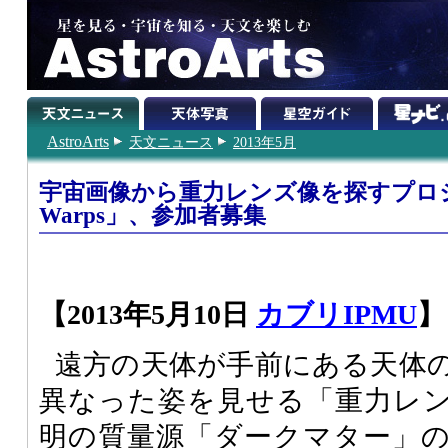
AstroArts
天文ニュース
2013年5月
宇宙画像から重力レンズ像を探すプロジェ
Warps」、参加者募集
【2013年5月10日
カブリIPMU
】
遠方の天体が手前にある天体
異なった姿を見せる「重力レ
明の質量源「ダークマター」