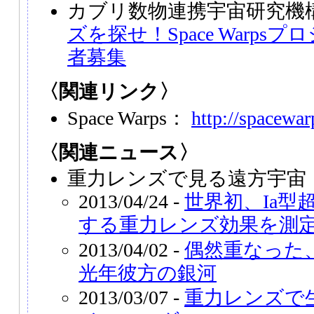
カブリ数物連携宇宙研究機
ズを探せ！Space Warp
者募集
〈関連リンク〉
Space Warps：
http://spacewar
〈関連ニュース〉
重力レンズで見る遠方宇宙
2013/04/24 -
世界初、Ia型
する重力レンズ効果を測
2013/04/02 -
偶然重なった、
光年彼方の銀河
2013/03/07 -
重力レンズで