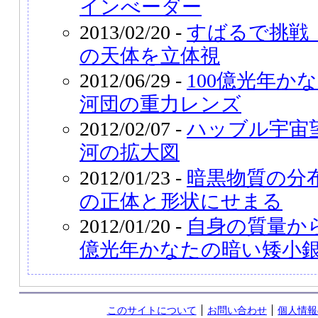
インべーダー
2013/02/20 -
すばるで挑戦 
の天体を立体視
2012/06/29 -
100億光年か
河団の重力レンズ
2012/02/07 -
ハッブル宇宙
河の拡大図
2012/01/23 -
暗黒物質の分
の正体と形状にせまる
2012/01/20 -
自身の質量から
億光年かなたの暗い矮小
このサイトについて
お問い合わせ
個人情報