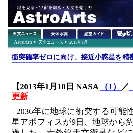
AstroArts
天文ニュース
2013年1月
衝突確率ゼロに向け、接近小惑星を精
【2013年1月10日 NASA
（1）
／
更新
2036年に地球に衝突する可
星アポフィスが9日、地球から約1
過した。赤外線天文衛星など