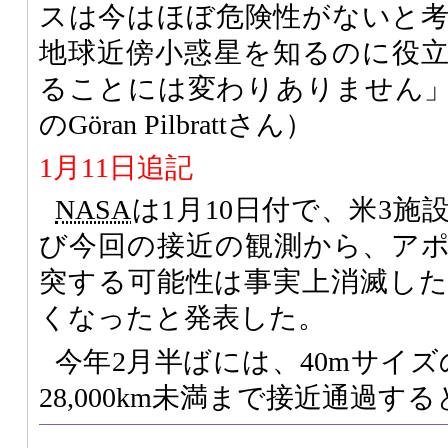
スは今はほぼ危険性がないと
地球近傍小惑星を知るのに役
ることには変わりありません
のGöran Pilbrattさん）
1月11日追記
NASA
は1月10日付で、米3
び今回の接近の観測から、アポフ
突する可能性は事実上消滅し
くなったと発表した。
今年2月半ばには、40mサイズの小
28,000km未満まで接近通過す