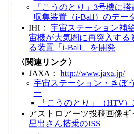
「こうのとり」3号機に搭
収集装置（i-Ball）のデ
IHI：
宇宙ステーション補給機
宙機が大気圏に再突入する
る装置「i-Ball」を開発
〈関連リンク〉
JAXA：
http://www.jaxa.jp/
宇宙ステーション・きぼ
ー
「こうのとり」（HTV）
アストロアーツ投稿画像ギ
星出さん搭乗のISS