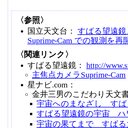
〈参照〉
国立天文台：
すばる望遠鏡
Suprime-Cam での観測を再
〈関連リンク〉
すばる望遠鏡：
http://www.s
主焦点カメラSuprime-Cam
星ナビ.com：
金井三男のこだわり天文
宇宙へのまなざし すば
すばる望遠鏡の宇宙 ハ
宇宙の果てまで すばる