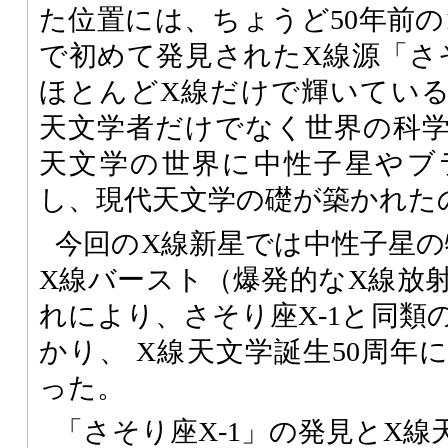
た位置には、ちょうど50年前の1
で初めて発見されたX線源「さそ
ほとんどX線だけで輝いてい
天文学者だけでなく世界の科
天文学の世界に中性子星やブ
し、現代天文学の礎が築かれた
今回のX線新星では中性子星の
X線バースト（爆発的なX線放
れにより、さそり座X-1と同類
かり、 X線天文学誕生50周年
った。
「さそり座X-1」の発見とX