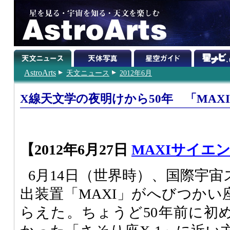
AstroArts
天文ニュース
2012年6月
X線天文学の夜明けから50年 「MAX
【2012年6月27日
MAXIサイエ
6月14日（世界時）、国際宇
出装置「MAXI」がへびつかい
らえた。ちょうど50年前に初