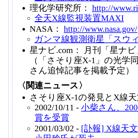
理化学研究所：
http://www.ri
全天X線監視装置MAXI
NASA：
http://www.nasa.gov/
ガンマ線観測衛星「スウ
星ナビ.com： 月刊「星ナビ
（「さそり座X-1」の光学
さん追悼記事を掲載予定）
〈関連ニュース〉
さそり座X-1の発見とX線
2002/10/11 -
小柴さん、20
賞を受賞
2001/03/02 -
[訃報] X線