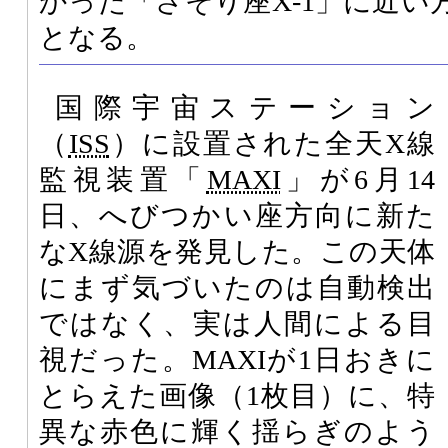
かった「さそり座X-1」に近い
となる。
国際宇宙ステーション
（
ISS
）に設置された全天X線
監視装置「
MAXI
」が6月14
日、へびつかい座方向に新た
なX線源を発見した。この天体
にまず気づいたのは自動検出
ではなく、実は人間による目
視だった。MAXIが1日おきに
とらえた画像（1枚目）に、特
異な赤色に輝く揺らぎのよう