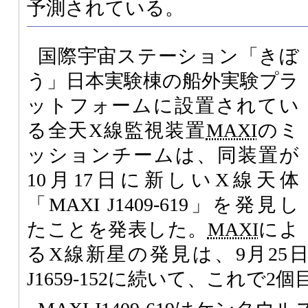
予測されている。
国際宇宙ステーション「きぼ
う」日本実験棟の船外実験プラ
ットフォームに設置されてい
る全天X線監視装置
MAXI
のミ
ッションチームは、同装置が
10月17日に新しいX線天体
「MAXI J1409-619」を発見し
たことを発表した。
MAXI
によ
るX線新星の発見は、9月25日
J1659-152に続いて、これで2