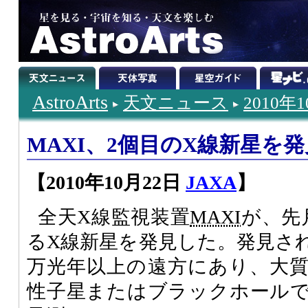
AstroArts
天文ニュース
2010年
MAXI、2個目のX線新星を発
【2010年10月22日
JAXA
】
全天X線監視装置
MAXI
が、先
るX線新星を発見した。発見さ
万光年以上の遠方にあり、大
性子星またはブラックホール