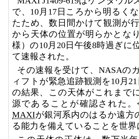
MAXI J1409-619はケン
で、10月17日ころから明るく
たため、数日間かけて観測が
から天体の位置が明らかとな
様）の10月20日午後8時過ぎ
て速報された。
その速報を受けて、NASAの
ィフトが緊急追跡観測を10月2
の結果、この天体がこれまで
源であることが確認された。
MAXI
が銀河系内のはるか遠方
る能力を備えていることを世界