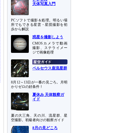
天体写真入門
PCソフトで撮影＆処理。明るい場
所でもできる星雲・星団撮影を初
歩から解説
惑星を撮影しよう
CMOSカメラで動画
撮影、ステライメー
ジで画像処理
ペルセウス座流星群
8月12～13日が一番の見ごろ。月明
かりゼロの好条件！
夏休み 天体観察ガ
イド
夏の大三角、天の川、流星群、星
空撮影。初級者向けの観察ガイド
8月の見どころ