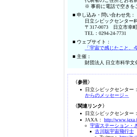
代表者のご住所とお名
※ 事前に電話で空き
■ 申し込み・問い合わせ先：
日立シビックセンター
〒317-0073 日立市幸町1
TEL：0294-24-7731
■ ウェブサイト：
「宇宙で感じたこと、
■ 主催：
財団法人 日立市科学文
〈参照〉
日立シビックセンター
からのメッセージ～
〈関連リンク〉
日立シビックセンター
JAXA：
http://www.jaxa.
宇宙ステーション・
古川聡宇宙飛行士