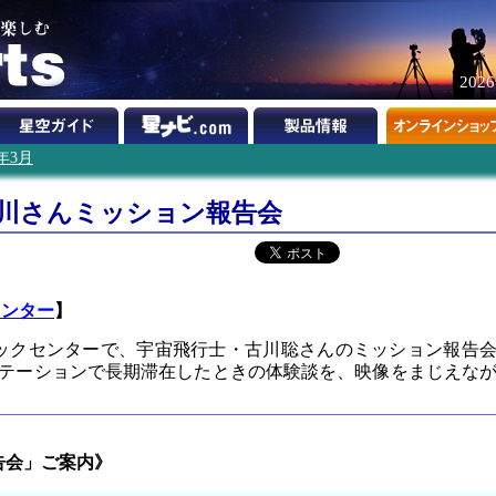
202
2年3月
古川さんミッション報告会
センター
】
ビックセンターで、宇宙飛行士・古川聡さんのミッション報告
宙ステーションで長期滞在したときの体験談を、映像をまじえな
告会」ご案内》