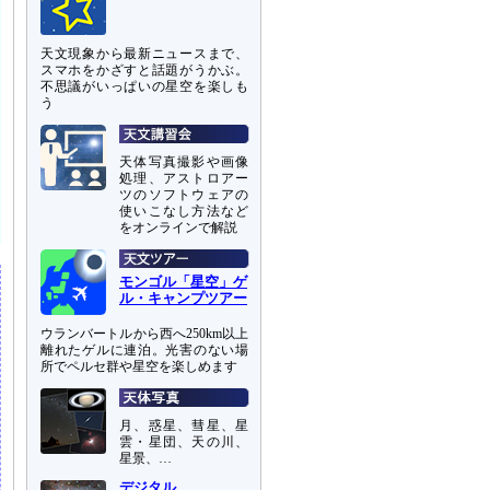
天文現象から最新ニュースまで、
スマホをかざすと話題がうかぶ。
不思議がいっぱいの星空を楽しも
う
天体写真撮影や画像
処理、アストロアー
ツのソフトウェアの
使いこなし方法など
をオンラインで解説
モンゴル「星空」ゲ
ル・キャンプツアー
ウランバートルから西へ250km以上
離れたゲルに連泊。光害のない場
所でペルセ群や星空を楽しめます
月、惑星、彗星、星
雲・星団、天の川、
星景、…
デジタル