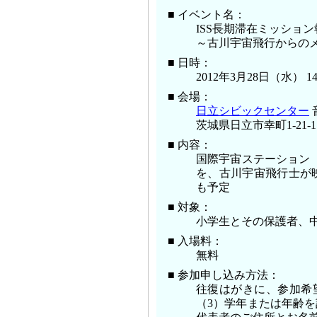
■ イベント名：
ISS長期滞在ミッショ
～古川宇宙飛行からの
■ 日時：
2012年3月28日（水） 14
■ 会場：
日立シビックセンター
茨城県日立市幸町1-21-1
■ 内容：
国際宇宙ステーション（
を、古川宇宙飛行士が
も予定
■ 対象：
小学生とその保護者、
■ 入場料：
無料
■ 参加申し込み方法：
往復はがきに、参加希望
（3）学年または年齢