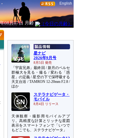
English
6年08月07日
月齢
星ナビ
2026年9月号
8月5日 発売
「宇宙兄弟」最終回 / 新月のペルセ
群極大を見る・撮る / 変わる「惑
星」の定義 / 星空の下で深呼吸する
天文台浴 / TAMRON 12-20mm F2.8 /
ほか
ステラナビゲータ・
会
モバイル
が
8月4日 リリース
天体観察・撮影用モバイルアプ
リ。高精度な計算とリッチな星図
表示をスマートフォンで「いつで
もどこでも、ステラナビゲータ」