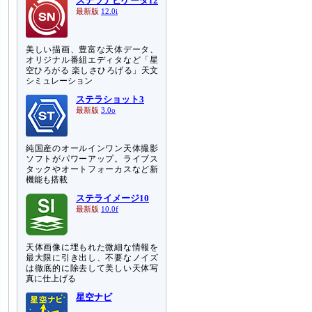
ステラナビゲータ12
最新版
12.0i
美しい描画、豊富な天体データ、
オリジナル番組エディタなど「星
空ひろがる 楽しさひろげる」天文
シミュレーション
ステラショット3
最新版
3.0o
純国産のオールインワン天体撮影
ソフトがパワーアップ。ライブス
タックやオートフォーカスなど新
機能も搭載
ステライメージ10
最新版
10.0f
天体画像に埋もれた微細な情報を
最大限に引き出し、不要なノイズ
は徹底的に除去して美しい天体写
真に仕上げる
星空ナビ