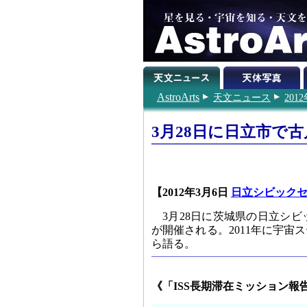
AstroArts
天文ニュース
201
3月28日に日立市で
【2012年3月6日
日立シビック
3月28日に茨城県の日立シ
が開催される。2011年に宇
ら語る。
《「ISS長期滞在ミッション報