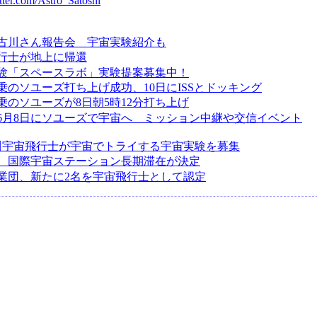
itter.com/Astro_Satoshi
で古川さん報告会 宇宙実験紹介も
行士が地上に帰還
験「スペースラボ」実験提案募集中！
乗のソユーズ打ち上げ成功、10日にISSとドッキング
乗のソユーズが8日朝5時12分打ち上げ
6月8日にソユーズで宇宙へ ミッション中継や交信イベント
古川宇宙飛行士が宇宙でトライする宇宙実験を募集
、国際宇宙ステーション長期滞在が決定
業団、新たに2名を宇宙飛行士として認定