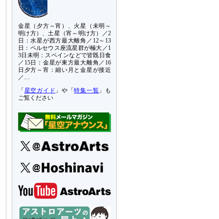
金星（夕方～宵）、火星（未明～
明け方）、土星（宵～明け方）／2
日：水星が西方最大離角／12～13
日：ペルセウス座流星群が極大／1
3日未明：スペインなどで皆既日食
／15日：金星が東方最大離角／16
日夕方～宵：細い月と金星が接近
／…
「
星空ガイド
」や「
特集一覧
」も
ご覧ください