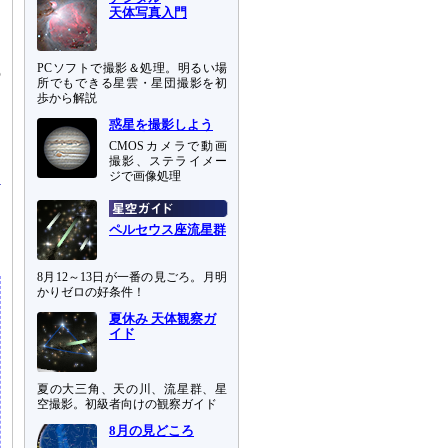
あ
天体写真入門
く
つ
PCソフトで撮影＆処理。明るい場
の
所でもできる星雲・星団撮影を初
歩から解説
シ
惑星を撮影しよう
CMOSカメラで動画
撮影、ステライメー
ジで画像処理
ペルセウス座流星群
8月12～13日が一番の見ごろ。月明
かりゼロの好条件！
夏休み 天体観察ガ
イド
夏の大三角、天の川、流星群、星
空撮影。初級者向けの観察ガイド
8月の見どころ