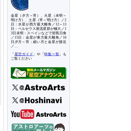
金星（夕方～宵）、火星（未明～
明け方）、土星（宵～明け方）／2
日：水星が西方最大離角／12～13
日：ペルセウス座流星群が極大／1
3日未明：スペインなどで皆既日食
／15日：金星が東方最大離角／16
日夕方～宵：細い月と金星が接近
／…
「
星空ガイド
」や「
特集一覧
」も
ご覧ください