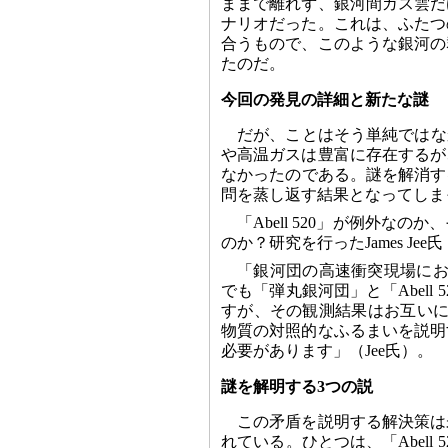
ままで離れず、銀河間ガス雲だ
ナリオだった。これは、ふたつ
合うもので、このような銀河の
たのだ。
今回の発見の詳細と新たな謎
だが、ことはそう単純ではなか
や高温ガスは豊富に存在するが
なかったのである。謎を解消す
問を蒸し返す結果となってしま
「Abell 520」が例外
のか？研究を行ったJames J
「銀河団の高速衝突現場にお
でも「弾丸銀河団」と「Abel
すが、その観測結果はお互いに
物質の対照的なふるまいを説明
必要があります」（Jee氏）。
謎を解明する3つの説
この矛盾を説明する解決策は
れている。ひとつは、「Abell