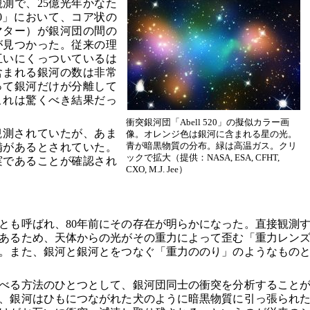
測で、25億光年かなた
520」において、コア状の
マター）が銀河団の間の
が見つかった。従来の理
互いにくっついているは
含まれる銀河の数は非常
って銀河だけが分離して
これは驚くべき結果だっ
衝突銀河団「Abell 520」の擬似カラー画
も観測されていたが、あま
像。オレンジ色は銀河に含まれる星の光。
青が暗黒物質の分布。緑は高温ガス。クリ
備があるとされていた。
ックで拡大（提供：NASA, ESA, CFHT,
実であることが確認され
CXO, M.J. Jee）
とも呼ばれ、80年前にその存在が明らかになった。直接観測
あるため、天体からの光がその重力によって歪む「重力レン
。また、銀河と銀河とをつなぐ「重力ののり」のようなもの
べる方法のひとつとして、銀河団同士の衝突を分析すること
、銀河はひもにつながれた犬のように暗黒物質に引っ張られ