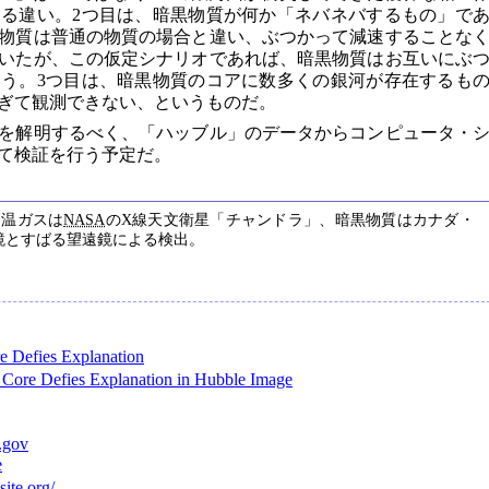
る違い。2つ目は、暗黒物質が何か「ネバネバするもの」で
物質は普通の物質の場合と違い、ぶつかって減速することな
いたが、この仮定シナリオであれば、暗黒物質はお互いにぶ
う。3つ目は、暗黒物質のコアに数多くの銀河が存在するも
ぎて観測できない、というものだ。
を解明するべく、「ハッブル」のデータからコンピュータ・
て検証を行う予定だ。
高温ガスは
NASA
のX線天文衛星「チャンドラ」、暗黒物質はカナダ・
鏡とすばる望遠鏡による検出。
e Defies Explanation
 Core Defies Explanation in Hubble Image
.gov
e
site.org/