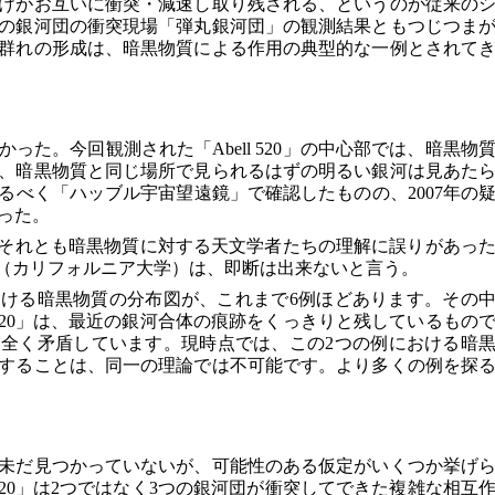
けがお互いに衝突・減速し取り残される、というのが従来の
の銀河団の衝突現場「弾丸銀河団」の観測結果ともつじつま
群れの形成は、暗黒物質による作用の典型的な一例とされて
った。今回観測された「Abell 520」の中心部では、暗黒物
、暗黒物質と同じ場所で見られるはずの明るい銀河は見あた
るべく「ハッブル宇宙望遠鏡」で確認したものの、2007年の
った。
なのか、それとも暗黒物質に対する天文学者たちの理解に誤りがあっ
ee氏（カリフォルニア大学）は、即断は出来ないと言う。
ける暗黒物質の分布図が、これまで6例ほどあります。その
l 520」は、最近の銀河合体の痕跡をくっきりと残しているもの
全く矛盾しています。現時点では、この2つの例における暗
することは、同一の理論では不可能です。より多くの例を探
未だ見つかっていないが、可能性のある仮定がいくつか挙げ
 520」は2つではなく3つの銀河団が衝突してできた複雑な相互