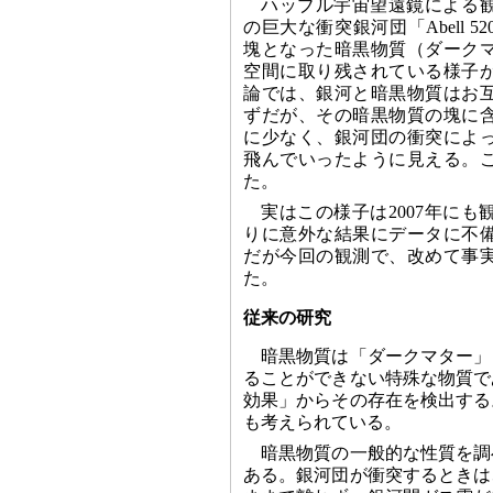
ハッブル宇宙望遠鏡による観
の巨大な衝突銀河団「Abell 
塊となった暗黒物質（ダーク
空間に取り残されている様子
論では、銀河と暗黒物質はお
ずだが、その暗黒物質の塊に
に少なく、銀河団の衝突によ
飛んでいったように見える。
た。
実はこの様子は2007年に
りに意外な結果にデータに不
だが今回の観測で、改めて事
た。
従来の研究
暗黒物質は「ダークマター」
ることができない特殊な物質で
効果」からその存在を検出する
も考えられている。
暗黒物質の一般的な性質を調
ある。銀河団が衝突するときは