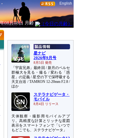
English
6年08月08日
月齢
星ナビ
2026年9月号
8月5日 発売
「宇宙兄弟」最終回 / 新月のペルセ
群極大を見る・撮る / 変わる「惑
星」の定義 / 星空の下で深呼吸する
天文台浴 / TAMRON 12-20mm F2.8 /
ほか
ステラナビゲータ・
タ
モバイル
理
8月4日 リリース
天体観察・撮影用モバイルアプ
リ。高精度な計算とリッチな星図
表示をスマートフォンで「いつで
もどこでも、ステラナビゲータ」