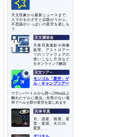
シ
が
き
天文現象から最新ニュースまで、
スマホをかざすと話題がうかぶ。
不思議がいっぱいの星空を楽しも
う
質
天体写真撮影や画像
ら
処理、アストロアー
疑
ツのソフトウェアの
使いこなし方法など
をオンラインで解説
た
モンゴル「星空」ゲ
中
ル・キャンプツアー
で
ウランバートルから西へ250km以上
黒
離れたゲルに連泊。光害のない場
る
所でペルセ群や星空を楽しめます
月、惑星、彗星、星
雲・星団、天の川、
星景、…
ら
作
デジタル