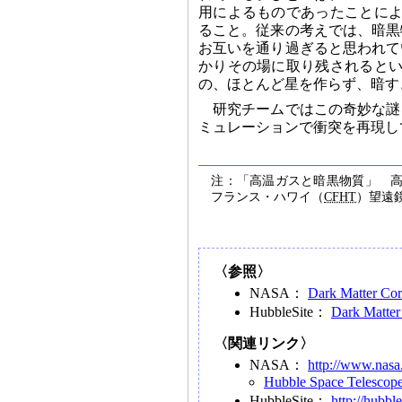
用によるものであったことによ
ること。従来の考えでは、暗黒
お互いを通り過ぎると思われて
かりその場に取り残されるとい
の、ほとんど星を作らず、暗す
研究チームではこの奇妙な謎
ミュレーションで衝突を再現し
注：「高温ガスと暗黒物質」 
フランス・ハワイ（
CFHT
）望遠
〈参照〉
NASA：
Dark Matter Cor
HubbleSite：
Dark Matter
〈関連リンク〉
NASA：
http://www.nasa
Hubble Space Telescop
HubbleSite：
http://hubble