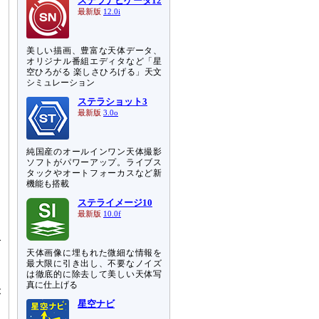
ステラナビゲータ12
最新版
12.0i
美しい描画、豊富な天体データ、
オリジナル番組エディタなど「星
空ひろがる 楽しさひろげる」天文
シミュレーション
ステラショット3
最新版
3.0o
純国産のオールインワン天体撮影
ソフトがパワーアップ。ライブス
タックやオートフォーカスなど新
機能も搭載
ステライメージ10
最新版
10.0f
す
ズ
天体画像に埋もれた微細な情報を
と
最大限に引き出し、不要なノイズ
は徹底的に除去して美しい天体写
真に仕上げる
が
星空ナビ
た