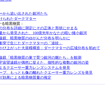
ーから追い出された銀河たち
けられたダークマター
かる暗黒物質：
の分布を詳細に測定にその正体と形状にせまる
量から発見された、100億光年かなたの暗い矮小銀河
遠鏡、暗黒物質のゆがんだ分布を明らかに
衝突で生じたダークマターの「波紋」
かび上がった大規模構造：ダークマターの広域分布を初めて
遠鏡「暗黒物質の巣で育つ銀河の雛たち」を観測
宇宙望遠鏡が偶然に捉えた、個性的な複数の銀河の姿
よるクエーサー重力レンズシステムを発見
ープ、もっとも像の離れたクエーサー重力レンズを発見
ズ効果による暗黒物質量の推定