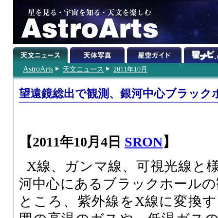
AstroArts
天文ニュース
2011年10月
望遠鏡総出で観測、銀河中心ブラック
【2011年10月4日
SRON
】
X線、ガンマ線、可視光線と
河中心にあるブラックホールの観
ところ、紫外線をX線に変換