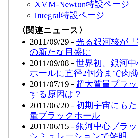
XMM-Newton特設ページ
Integral特設ページ
〈関連ニュース〉
2011/09/29 -
光る銀河核が「
の新たな目盛に
2011/09/08 -
世界初、銀河中
ホールに直径2個分まで肉
2011/07/19 -
超大質量ブラッ
する原因は？
2011/06/20 -
初期宇宙にもた
量ブラックホール
2011/06/15 -
銀河中心ブラッ
シミュレーションで解明