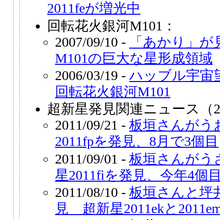
2011feが増光中
回転花火銀河M101：
2007/09/10 -
「あかり」が
M101の巨大な星形成領域
2006/03/19 -
ハッブル宇宙
回転花火銀河M101
超新星発見関連ニュース（2
2011/09/21 -
板垣さんがう
2011fpを発見、8月で3個目
2011/09/01 -
板垣さんがう
星2011fiを発見、今年4個
2011/08/10 -
板垣さんと坪
見 超新星2011ekと2011e