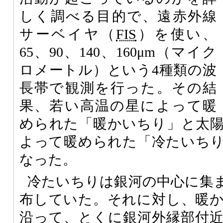
しく調べる目的で、遠赤外線
サーベイヤ（
FIS
）を使い、
65、90、140、160μm（マイク
ロメートル）という4種類の波
長帯で観測を行った。その結
果、若い高温の星によって暖
められた「暖かいちり」と太
よって暖められた「冷たいち
なった。
冷たいちりは銀河の中心に集
布していた。それに対し、暖
沿って、とくに銀河外縁部付