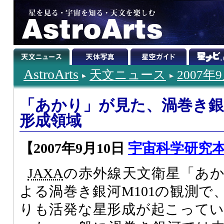
AstroArts
天文ニュース
2007年
「あかり」が見た、渦巻き銀
形成領域
【2007年9月10日
宇宙科学研究本
JAXA
の赤外線天文衛星「あかり
よる渦巻き銀河M101の観測で
りも活発な星形成が起こって