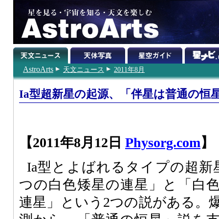
AstroArts
天文ニュース
2011年8月
Ia型超新星の起源、「伴星は普通の恒
【2011年8月12日
Physorg.com
】
Ia型とよばれるタイプの超新
つの白色矮星の連星」と「白
連星」という2つの説がある。