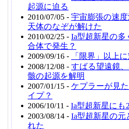
起源に迫る
2010/07/05 -
宇宙膨張の速度
天体のなぞが解けた
2010/02/25 -
Ia型超新星の
合体で発生？
2009/09/16 -
「限界」以上に
2008/12/08 -
すばる望遠鏡、
骸の起源を解明
2007/01/15 -
ケプラーが見た
イプ？
2006/10/11 -
Ia型超新星にも
2003/08/14 -
Ia型超新星の
れた