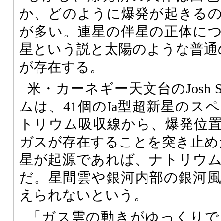
か、どのように爆発が起きる
が多い。連星の伴星の正体に
星という説と太陽のような普通
が存在する。
米・カーネギー天文台のJosh 
ムは、41個のIa型超新星のス
トリウム吸収線から、爆発位
ガスが存在することを突き止め
星が起源であれば、ナトリウ
だ。星間雲や銀河内部の銀河
えられないという。
「ガス雲の動きがゆっくりで