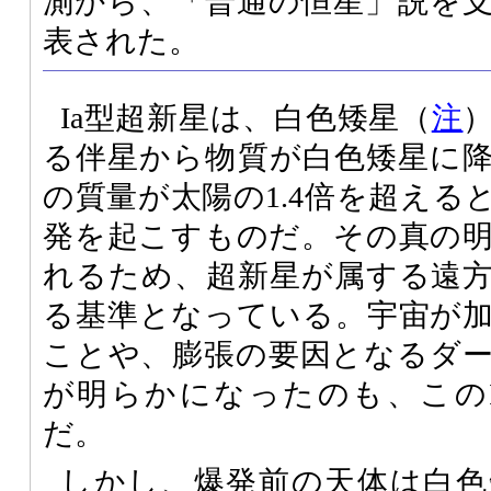
測から、「普通の恒星」説を
表された。
Ia型超新星は、白色矮星（
注
る伴星から物質が白色矮星に
の質量が太陽の1.4倍を超える
発を起こすものだ。その真の
れるため、超新星が属する遠
る基準となっている。宇宙が
ことや、膨張の要因となるダ
が明らかになったのも、この
だ。
しかし、爆発前の天体は白色