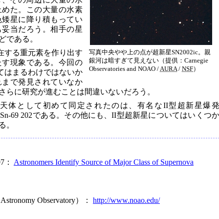
止めた。この大量の水素
色矮星に降り積もってい
も妥当だろう。相手の星
ほどである。
存在する重元素を作り出す
写真中央やや上の点が超新星SN2002ic。親
銀河は暗すぎて見えない（提供：Carnegie
たす現象である。今回の
Observatories and
NOAO
/
AURA
/
NSF
）
あてはまるわけではないか
れまで発見されていなか
さらに研究が進むことは間違いないだろう。
天体として初めて同定されたのは、有名なII型超新星爆
Sn-69 202である。その他にも、II型超新星についてはいくつ
る。
-07：
Astronomers Identify Source of Major Class of Supernova
l Astronomy Observatory）：
http://www.noao.edu/