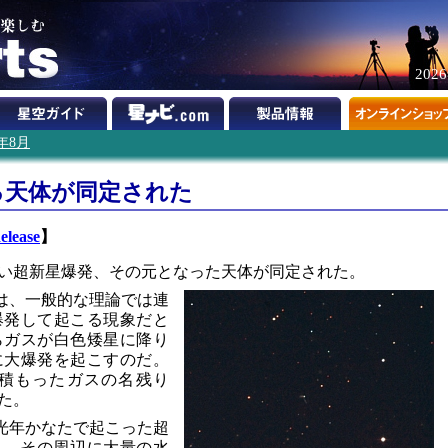
202
3年8月
る天体が同定された
elease
】
い超新星爆発、その元となった天体が同定された。
発は、一般的な理論では連
爆発して起こる現象だと
らガスが白色矮星に降り
に大爆発を起こすのだ。
積もったガスの名残り
た。
0万光年かなたで起こった超
測し、その周辺に大量の水