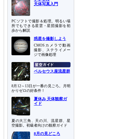
天体写真入門
PCソフトで撮影＆処理。明るい場
所でもできる星雲・星団撮影を初
歩から解説
惑星を撮影しよう
CMOSカメラで動画
撮影、ステライメー
ジで画像処理
ペルセウス座流星群
8月12～13日が一番の見ごろ。月明
かりゼロの好条件！
夏休み 天体観察ガ
イド
夏の大三角、天の川、流星群、星
空撮影。初級者向けの観察ガイド
8月の見どころ