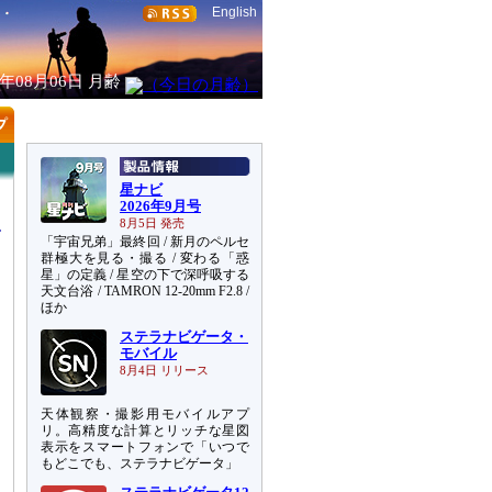
English
6年08月06日
月齢
星ナビ
2026年9月号
8月5日 発売
「宇宙兄弟」最終回 / 新月のペルセ
群極大を見る・撮る / 変わる「惑
星」の定義 / 星空の下で深呼吸する
天文台浴 / TAMRON 12-20mm F2.8 /
ほか
ステラナビゲータ・
モバイル
8月4日 リリース
天体観察・撮影用モバイルアプ
リ。高精度な計算とリッチな星図
表示をスマートフォンで「いつで
もどこでも、ステラナビゲータ」