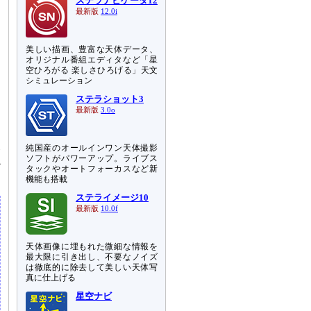
ステラナビゲータ12
最新版
12.0i
美しい描画、豊富な天体データ、
オリジナル番組エディタなど「星
空ひろがる 楽しさひろげる」天文
シミュレーション
ステラショット3
最新版
3.0o
純国産のオールインワン天体撮影
発
ソフトがパワーアップ。ライブス
か
タックやオートフォーカスなど新
機能も搭載
ステライメージ10
最新版
10.0f
天体画像に埋もれた微細な情報を
最大限に引き出し、不要なノイズ
は徹底的に除去して美しい天体写
真に仕上げる
星空ナビ