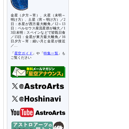
金星（夕方～宵）、火星（未明～
明け方）、土星（宵～明け方）／2
日：水星が西方最大離角／12～13
日：ペルセウス座流星群が極大／1
3日未明：スペインなどで皆既日食
／15日：金星が東方最大離角／16
日夕方～宵：細い月と金星が接近
／…
「
星空ガイド
」や「
特集一覧
」も
ご覧ください