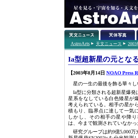
AstroArts
天文ニュース
200
Ia型超新星の元とな
【2003年8月14日
NOAO Press R
星の一生の最後を飾る華々し
Ia型に分類される超新星爆
星系をなしている白色矮星が
考えられている。相手の星か
積もり、臨界点に達して一気
しかし、その相手の星や降り
は、今まで観測されていなかっ
研究グループは約9億5,00
新星爆発SN2002icを分光観