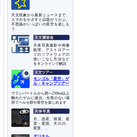
天文現象から最新ニュースまで、
スマホをかざすと話題がうかぶ。
不思議がいっぱいの星空を楽しも
う
天体写真撮影や画像
処理、アストロアー
ツのソフトウェアの
使いこなし方法など
をオンラインで解説
モンゴル「星空」ゲ
ル・キャンプツアー
ウランバートルから西へ250km以上
離れたゲルに連泊。光害のない場
所でペルセ群や星空を楽しめます
月、惑星、彗星、星
雲・星団、天の川、
星景、…
デジタル