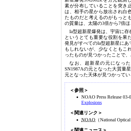
素が分布していることを突き
は、相手の星から放出され白
たものだと考えるのがもっと
の質量は、太陽の3倍から7倍
Ia型超新星爆発は、宇宙に
というとても重要な役割を果
発見がすべてのIa型超新星に
もしれないが、少なくともこ
ったものが見つかったことで、
なお、超新星の元になった
SN1987Aの元となった大質量星
元となった天体が見つかってい
＜参照＞
NOAO Press Release 03
Explosions
＜関連リンク＞
NOAO
（National Optica
＜関連ニュース＞