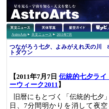
AstroArts
天文ニュース
2011年7月
つながろう七夕、よみがえれ天の川 
トダウン
【2011年7月7日
伝統的七夕ライト
ーウィーク2011
】
旧暦にもとづく「伝統的七夕」
日、7分間明かりを消して夜