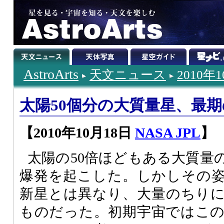
AstroArts
天文ニュース
2010年
太陽50個分の大質量星、最
【2010年10月18日
NASA JPL
】
太陽の50倍ほどもある大質量
爆発を起こした。しかしその
新星とは異なり、大量のちり
ものだった。初期宇宙ではこ