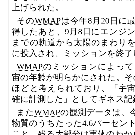
上げられた。
その
WMAP
は今年8月20日に
得したあと、9月8日にエンジ
までの軌道から太陽のまわり
に投入され、ミッションを終了
WMAP
のミッションによって、
宙の年齢が明らかにされた。そ
ほどと考えられており、「宇
確に計測した」としてギネス記
また
WMAP
の観測データは、
物質のうちたった4.6パーセン
こと、残る大部分は実体のわか