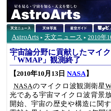
AstroArts
天文ニュース
2010年
宇宙論分野に貢献したマイク
「WMAP」観測終了
【2010年10月13日
NASA
】
NASA
のマイクロ波観測衛星
W
光である宇宙マイクロ波背景放射
開始、宇宙の歴史や構造に関