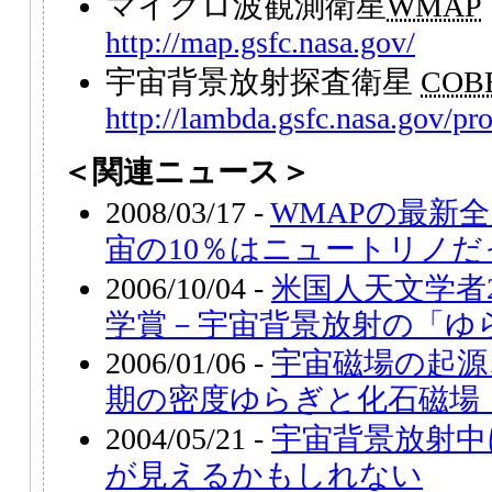
マイクロ波観測衛星
WMAP
http://map.gsfc.nasa.gov/
宇宙背景放射探査衛星
COB
http://lambda.gsfc.nasa.gov/pr
＜関連ニュース＞
2008/03/17 -
WMAPの最新
宙の10％はニュートリノだ
2006/10/04 -
米国人天文学者
学賞－宇宙背景放射の「ゆ
2006/01/06 -
宇宙磁場の起源、
期の密度ゆらぎと化石磁場 
2004/05/21 -
宇宙背景放射中
が見えるかもしれない