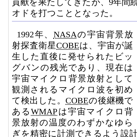
貢献を果たしてきたが、9年間
オドを打つこととなった。
1992年、
NASA
の宇宙背景放
射探査衛星
COBE
は、宇宙が誕
生した直後に発せられたビッ
グバンの残光であり、現在は
宇宙マイクロ背景放射として
観測されるマイクロ波を初め
て検出した。
COBE
の後継機で
ある
WMAP
は宇宙マイクロ背
景放射の温度のわずかなゆら
ぎを精密に計測できるよう設計さ