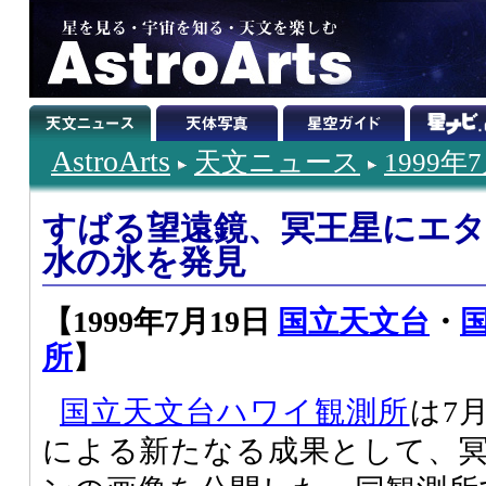
AstroArts
天文ニュース
1999年
すばる望遠鏡、冥王星にエ
水の氷を発見
【1999年7月19日
国立天文台
・
所
】
国立天文台ハワイ観測所
は7
による新たなる成果として、