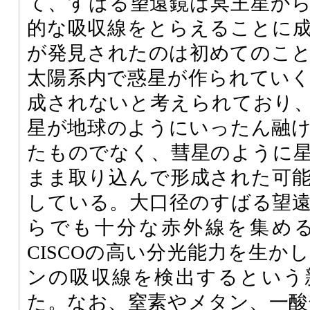
て、すばる望遠鏡は冥王星か
的な吸収線をとらえることに
が発見されたのは初めてのこ
太陽系内で惑星が作られてい
成されないと考えられており
星が地球のようにいったん融
たものでなく、彗星のように
まま取り込んで形成された可
している。大口径のすばる望
らでも十分な赤外線を集め
CISCOの高い分光能力を生か
ンの吸収線を検出するという
た。なお、窒素やメタン、一酸