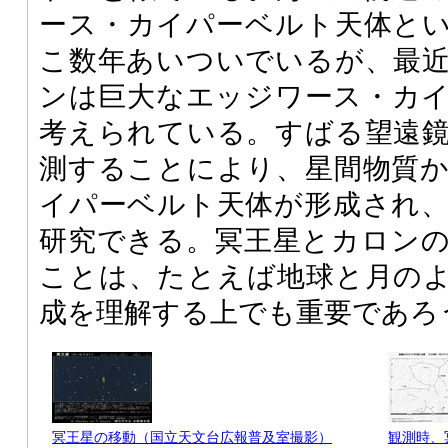
ース・カイパーベルト天体と
こ数年あいついでいるが、最
ンは巨大なエッジワース・カ
考えられている。すばる望遠
測することにより、星間物質
イパーベルト天体が形成され
研究できる。冥王星とカロン
ことは、たとえば地球と月の
成を理解する上でも重要であろ
冥王星の移動（国立天文台広報普及室撮影）
観測時、