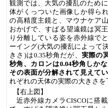
観測では、大気の擾乱のため
体がくっついた画像しか得られな
の高精度主鏡と、マウナケア
おかげで、すばる望遠鏡は冥
り分離している姿を赤外線で
ーイング(大気の擾乱によって
きさ)は0.35秒角だが、
実際の冥
秒角、カロンは0.04秒角しか
その表面が分解されて見えて
れぞれの天体の実際の大きさを
【右上図】
近赤外線カメラCISCOに搭