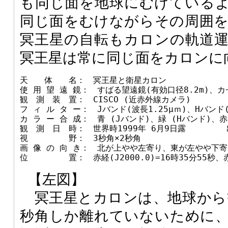
も同じ面を地球にむけている
同じ面をむけながらその周囲
冥王星の自転もカロンの軌道
冥王星は常に同じ面をカロンに
天　　体　　名：　冥王星と衛星カロン

使 用 望 遠 鏡：　すばる望遠鏡(有効口径8.2m)、カ
観　測　装　置：　CISCO (近赤外線カメラ)

フ ィ ル タ ー：　Jバンド(波長1.25μｍ)、Hバンド(波
カ ラ ー 合 成：　青 (Jバンド)、緑 (Hバンド)、赤 
観　測　日　時：　世界時1999年 6月9日露　　　　　
視　　　　　野：　3秒角×2秒角

画 像 の 向 き：　北が上やや左寄り、東が左やや下寄り
【左図】
冥王星とカロンは、地球から観
秒角しか離れていないために