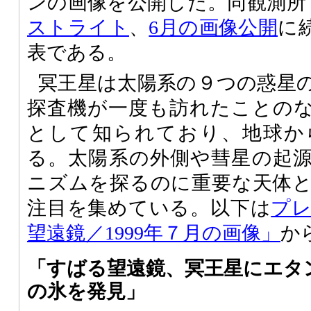
ンの画像を公開した。同観測所
ストライト
、
6月の画像公開
に
表である。
冥王星は太陽系の９つの惑星
探査機が一度も訪れたことの
として知られており、地球か
る。太陽系の外側や彗星の起
ニズムを探るのに重要な天体
注目を集めている。以下は
プ
望遠鏡／1999年７月の画像」
か
「すばる望遠鏡、冥王星にエタ
の氷を発見」