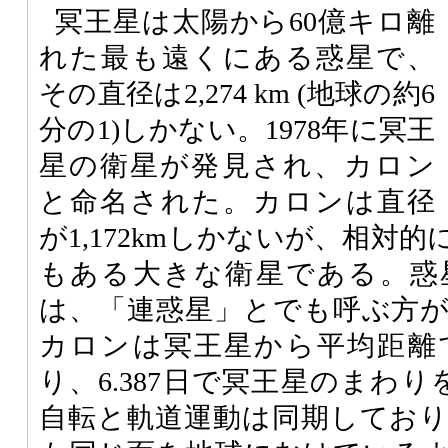
冥王星は太陽から60億キロ離
れた最も遠くにある惑星で、
その直径は2,274 km (地球の約6
分の1)しかない。1978年に冥王
星の衛星が発見され、カロン
と命名された。カロンは直径
が1,172kmしかないが、相対
もある大きな衛星である。惑
は、「連惑星」とでも呼ぶ方
カロンは冥王星から平均距離で19
り、6.387日で冥王星のまわ
自転と軌道運動は同期してお