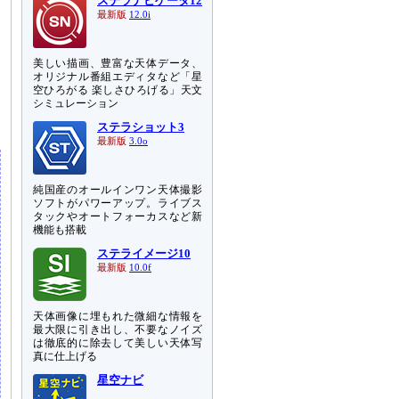
ステラナビゲータ12
最新版
12.0i
美しい描画、豊富な天体データ、
オリジナル番組エディタなど「星
空ひろがる 楽しさひろげる」天文
シミュレーション
ステラショット3
最新版
3.0o
純国産のオールインワン天体撮影
ソフトがパワーアップ。ライブス
タックやオートフォーカスなど新
機能も搭載
ステライメージ10
最新版
10.0f
天体画像に埋もれた微細な情報を
最大限に引き出し、不要なノイズ
は徹底的に除去して美しい天体写
真に仕上げる
星空ナビ