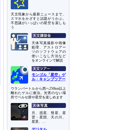
天文現象から最新ニュースまで、
スマホをかざすと話題がうかぶ。
不思議がいっぱいの星空を楽しも
う
天体写真撮影や画像
処理、アストロアー
ツのソフトウェアの
使いこなし方法など
をオンラインで解説
モンゴル「星空」ゲ
ル・キャンプツアー
ウランバートルから西へ250km以上
離れたゲルに連泊。光害のない場
所でペルセ群や星空を楽しめます
月、惑星、彗星、星
雲・星団、天の川、
星景、…
デジタル