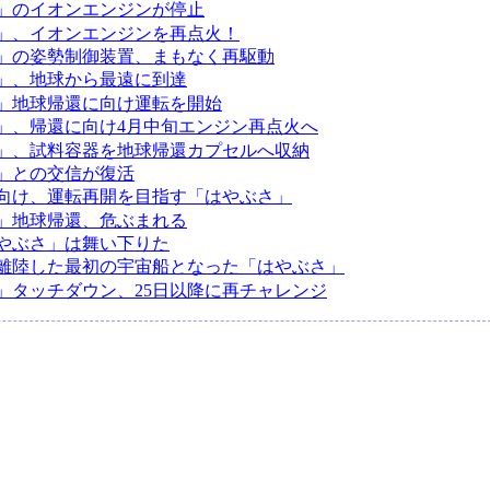
」のイオンエンジンが停止
」、イオンエンジンを再点火！
」の姿勢制御装置、まもなく再駆動
」、地球から最遠に到達
」地球帰還に向け運転を開始
」、帰還に向け4月中旬エンジン再点火へ
」、試料容器を地球帰還カプセルへ収納
」との交信が復活
向け、運転再開を目指す「はやぶさ」
」地球帰還、危ぶまれる
やぶさ」は舞い下りた
離陸した最初の宇宙船となった「はやぶさ」
」タッチダウン、25日以降に再チャレンジ