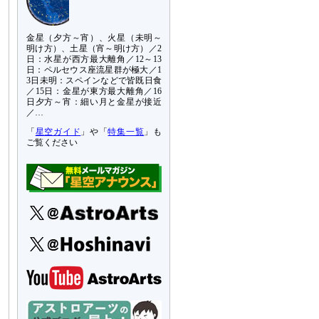
金星（夕方～宵）、火星（未明～
明け方）、土星（宵～明け方）／2
日：水星が西方最大離角／12～13
日：ペルセウス座流星群が極大／1
3日未明：スペインなどで皆既日食
／15日：金星が東方最大離角／16
日夕方～宵：細い月と金星が接近
／…
「
星空ガイド
」や「
特集一覧
」も
ご覧ください