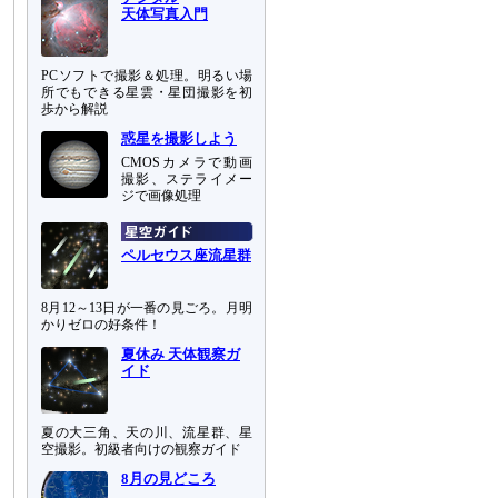
天体写真入門
PCソフトで撮影＆処理。明るい場
所でもできる星雲・星団撮影を初
歩から解説
惑星を撮影しよう
CMOSカメラで動画
撮影、ステライメー
ジで画像処理
ペルセウス座流星群
8月12～13日が一番の見ごろ。月明
かりゼロの好条件！
夏休み 天体観察ガ
イド
夏の大三角、天の川、流星群、星
空撮影。初級者向けの観察ガイド
8月の見どころ