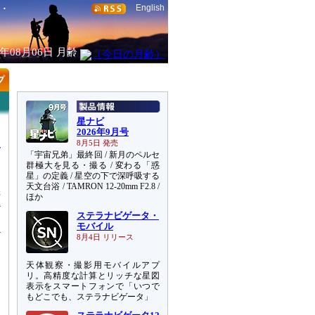
English
6年08月06日
月齢
星ナビ
2026年9月号
8月5日 発売
「宇宙兄弟」最終回 / 新月のペルセ
群極大を見る・撮る / 変わる「惑
星」の定義 / 星空の下で深呼吸する
天文台浴 / TAMRON 12-20mm F2.8 /
機
ほか
心
ステラナビゲータ・
モバイル
8月4日 リリース
天体観察・撮影用モバイルアプ
リ。高精度な計算とリッチな星図
表示をスマートフォンで「いつで
もどこでも、ステラナビゲータ」