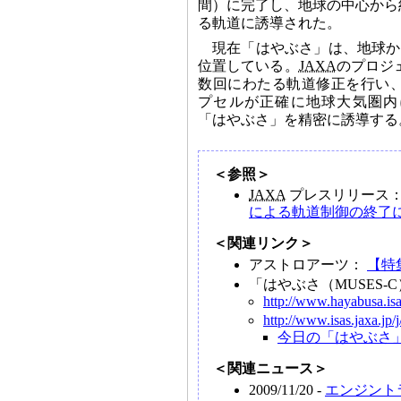
間）に完了し、地球の中心から
る軌道に誘導された。
現在「はやぶさ」は、地球から
位置している。
JAXA
のプロジ
数回にわたる軌道修正を行い
プセルが正確に地球大気圏内
「はやぶさ」を精密に誘導する
＜参照＞
JAXA
プレスリリース
による軌道制御の終了
＜関連リンク＞
アストロアーツ：
【特
「はやぶさ（MUSES-
http://www.hayabusa.isas
http://www.isas.jaxa.jp/
今日の「はやぶさ
＜関連ニュース＞
2009/11/20 -
エンジント