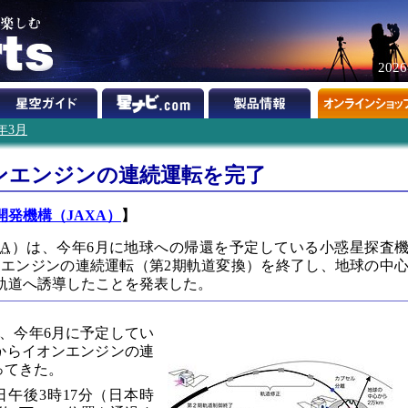
202
0年3月
ンエンジンの連続運転を完了
開発機構（JAXA）
】
XA
）は、今年6月に地球への帰還を予定している小惑星探査
エンジンの連続運転（第2期軌道変換）を終了し、地球の中
る軌道へ誘導したことを発表した。
、今年6月に予定してい
からイオンエンジンの連
ってきた。
日午後3時17分（日本時