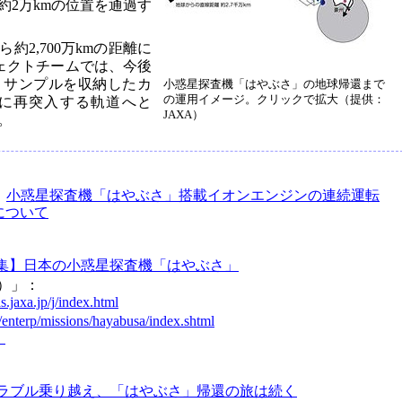
約2万kmの位置を通過す
約2,700万kmの距離に
ェクトチームでは、今後
、サンプルを収納したカ
小惑星探査機「はやぶさ」の地球帰還まで
の運用イメージ。クリックで拡大（提供：
に再突入する軌道へと
JAXA）
。
：
小惑星探査機「はやぶさ」搭載イオンエンジンの連続運転
について
集】日本の小惑星探査機「はやぶさ」
C）」：
.jaxa.jp/j/index.html
j/enterp/missions/hayabusa/index.shtml
」
ラブル乗り越え、「はやぶさ」帰還の旅は続く