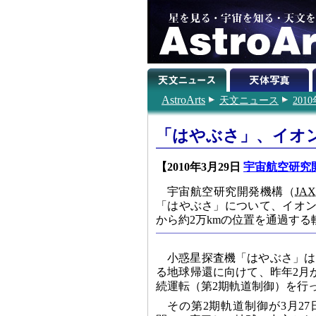
AstroArts
天文ニュース
201
「はやぶさ」、イオ
【2010年3月29日
宇宙航空研究
宇宙航空研究開発機構（
JA
「はやぶさ」について、イオン
から約2万kmの位置を通過す
小惑星探査機「はやぶさ」は
る地球帰還に向けて、昨年2月
続運転（第2期軌道制御）を行
その第2期軌道制御が3月27