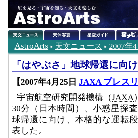
AstroArts
天文ニュース
2007年
「はやぶさ」地球帰還に向け
【2007年4月25日
JAXA プレス
宇宙航空研究開発機構（
JAXA
30分（日本時間）、小惑星探
球帰還に向け、本格的な運転
表した。