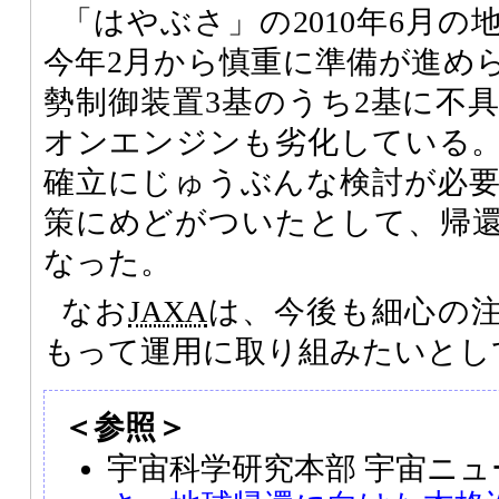
「はやぶさ」の2010年6月
今年2月から慎重に準備が進め
勢制御装置3基のうち2基に不
オンエンジンも劣化している
確立にじゅうぶんな検討が必
策にめどがついたとして、帰
なった。
なお
JAXA
は、今後も細心の
もって運用に取り組みたいとし
＜参照＞
宇宙科学研究本部 宇宙ニ