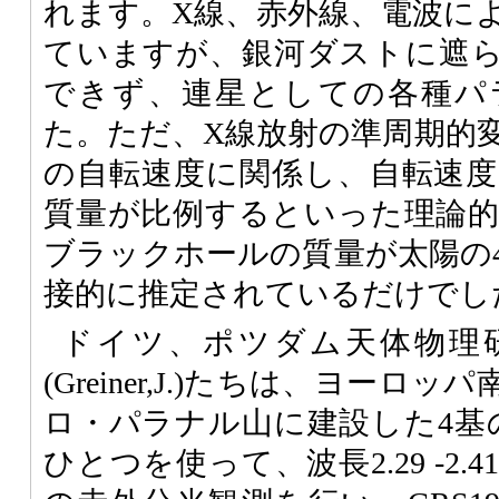
れます。X線、赤外線、電波に
ていますが、銀河ダストに遮
できず、連星としての各種パ
た。ただ、X線放射の準周期的
の自転速度に関係し、自転速
質量が比例するといった理論
ブラックホールの質量が太陽の
接的に推定されているだけでし
ドイツ、ポツダム天体物理
(Greiner,J.)たちは、ヨー
ロ・パラナル山に建設した4基
ひとつを使って、波長2.29 -2