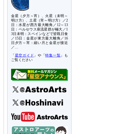
金星（夕方～宵）、火星（未明～
明け方）、土星（宵～明け方）／2
日：水星が西方最大離角／12～13
日：ペルセウス座流星群が極大／1
3日未明：スペインなどで皆既日食
／15日：金星が東方最大離角／16
日夕方～宵：細い月と金星が接近
／…
「
星空ガイド
」や「
特集一覧
」も
ご覧ください