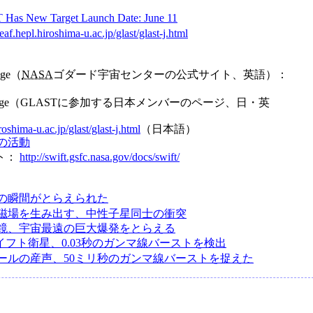
Has New Target Launch Date: June 11
af.hepl.hiroshima-u.ac.jp/glast/glast-j.html
age（
NASA
ゴダード宇宙センターの公式サイト、英語）：
me Page（GLASTに参加する日本メンバーのページ、日・英
oshima-u.ac.jp/glast/glast-j.html
（日本語）
本の活動
ト：
http://swift.gsfc.nasa.gov/docs/swift/
の瞬間がとらえられた
磁場を生み出す、中性子星同士の衝突
鏡、宇宙最遠の巨大爆発をとらえる
イフト衛星、0.03秒のガンマ線バーストを検出
ールの産声、50ミリ秒のガンマ線バーストを捉えた