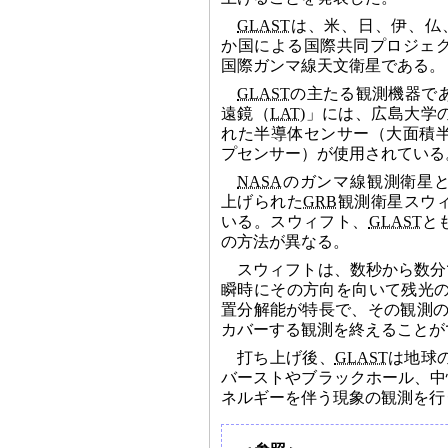
GLAST
は、米、日、伊、仏
か国による国際共同プロジェ
国際ガンマ線天文衛星である。
GLAST
の主たる観測機器で
遠鏡（
LAT
)」には、広島大学
れた半導体センサー（大面積
プセンサー）が使用されている
NASA
のガンマ線観測衛星と
上げられた
GRB
観測衛星スウ
いる。スウィフト、
GLAST
と
の方法が異なる。
スウィフトは、数秒から数分
瞬時にその方向を向いて残光
置分解能が特長で、その観測の
カバーする観測を終えることが
打ち上げ後、
GLAST
は地球の
バーストやブラックホール、中
ネルギーを伴う現象の観測を行