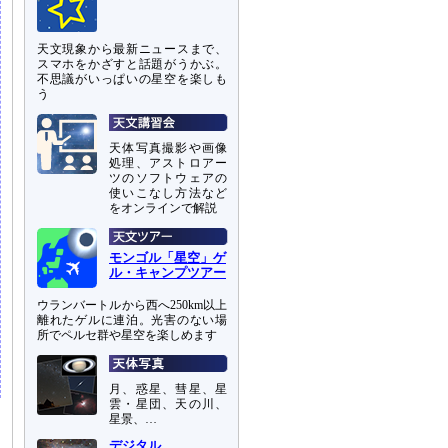
天文現象から最新ニュースまで、
スマホをかざすと話題がうかぶ。
不思議がいっぱいの星空を楽しも
う
天体写真撮影や画像
処理、アストロアー
ツのソフトウェアの
使いこなし方法など
をオンラインで解説
モンゴル「星空」ゲ
ル・キャンプツアー
ウランバートルから西へ250km以上
離れたゲルに連泊。光害のない場
所でペルセ群や星空を楽しめます
月、惑星、彗星、星
雲・星団、天の川、
星景、…
デジタル