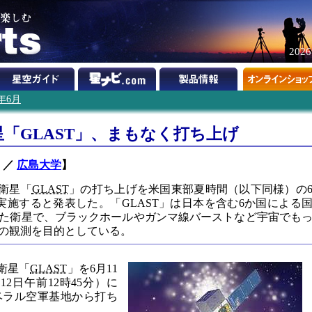
202
8年6月
「GLAST」、まもなく打ち上げ
／
広島大学
】
衛星「
GLAST
」の打ち上げを米国東部夏時間（以下同様）の
に実施すると発表した。「GLAST」は日本を含む6か国による
た衛星で、ブラックホールやガンマ線バーストなど宇宙でも
の観測を目的としている。
衛星「
GLAST
」を6月11
12日午前12時45分）に
ベラル空軍基地から打ち