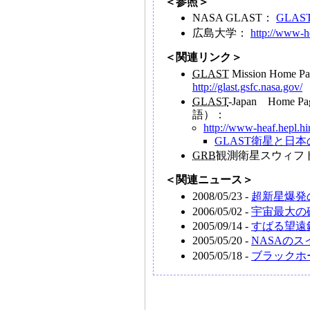
＜参照＞
NASA GLAST：
GLAST 
広島大学：
http://www-he
＜関連リンク＞
GLAST
Mission Home P
http://glast.gsfc.nasa.gov/
GLAST
-Japan Ho
語）：
http://www-heaf.hepl.hir
GLAST衛星と日
GRB
観測衛星スウィフ
＜関連ニュース＞
2008/05/23 -
超新星爆発
2006/05/02 -
宇宙最大の
2005/09/14 -
すばる望遠
2005/05/20 -
NASAのス
2005/05/18 -
ブラックホ