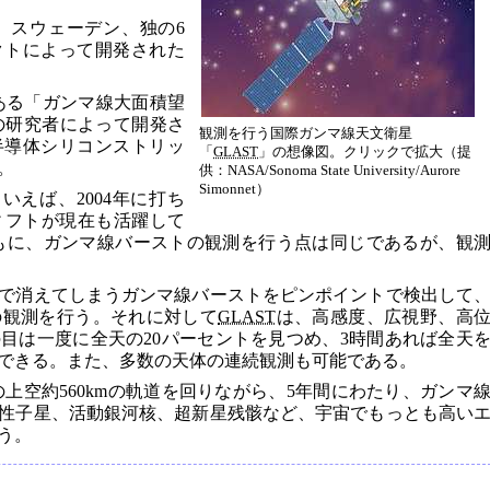
、スウェーデン、独の6
クトによって開発された
ある「ガンマ線大面積望
の研究者によって開発さ
観測を行う国際ガンマ線天文衛星
半導体シリコンストリッ
「
GLAST
」の想像図。クリックで拡大（提
。
供：NASA/Sonoma State University/Aurore
Simonnet）
いえば、2004年に打ち
ィフトが現在も活躍して
もに、ガンマ線バーストの観測を行う点は同じであるが、観
で消えてしまうガンマ線バーストをピンポイントで検出して
の観測を行う。それに対して
GLAST
は、高感度、広視野、高
目は一度に全天の20パーセントを見つめ、3時間あれば全天
できる。また、多数の天体の連続観測も可能である。
上空約560kmの軌道を回りながら、5年間にわたり、ガンマ
性子星、活動銀河核、超新星残骸など、宇宙でもっとも高い
う。