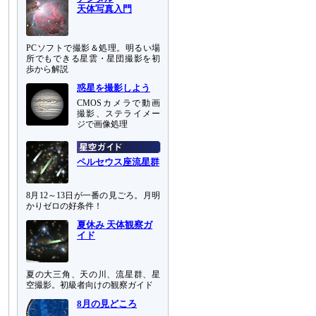
天体写真入門
PCソフトで撮影＆処理。明るい場
所でもできる星雲・星団撮影を初
歩から解説
惑星を撮影しよう
CMOSカメラで動画
撮影、ステライメー
ジで画像処理
ペルセウス座流星群
8月12～13日が一番の見ごろ。月明
かりゼロの好条件！
夏休み 天体観察ガ
イド
夏の大三角、天の川、流星群、星
空撮影。初級者向けの観察ガイド
8月の見どころ