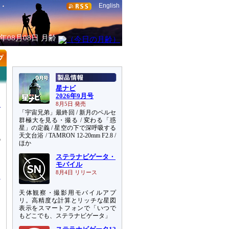
English
6年08月08日
月齢
星ナビ
2026年9月号
8月5日 発売
「宇宙兄弟」最終回 / 新月のペルセ
群極大を見る・撮る / 変わる「惑
星」の定義 / 星空の下で深呼吸する
天文台浴 / TAMRON 12-20mm F2.8 /
6
ほか
国
ステラナビゲータ・
っ
モバイル
8月4日 リリース
天体観察・撮影用モバイルアプ
リ。高精度な計算とリッチな星図
表示をスマートフォンで「いつで
もどこでも、ステラナビゲータ」