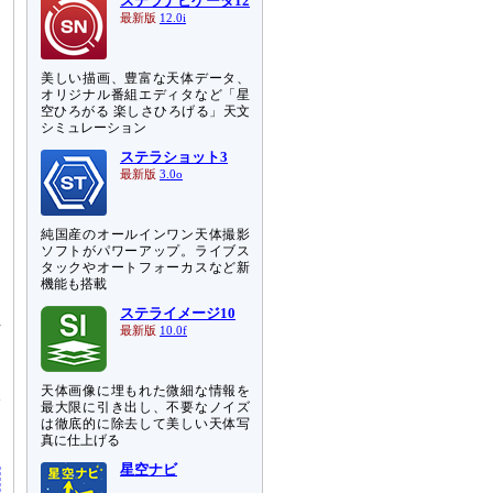
ステラナビゲータ12
最新版
12.0i
美しい描画、豊富な天体データ、
オリジナル番組エディタなど「星
空ひろがる 楽しさひろげる」天文
シミュレーション
ステラショット3
最新版
3.0o
純国産のオールインワン天体撮影
測
ソフトがパワーアップ。ライブス
タックやオートフォーカスなど新
機能も搭載
、
ステライメージ10
位
最新版
10.0f
を
天体画像に埋もれた微細な情報を
線
最大限に引き出し、不要なノイズ
エ
は徹底的に除去して美しい天体写
真に仕上げる
星空ナビ