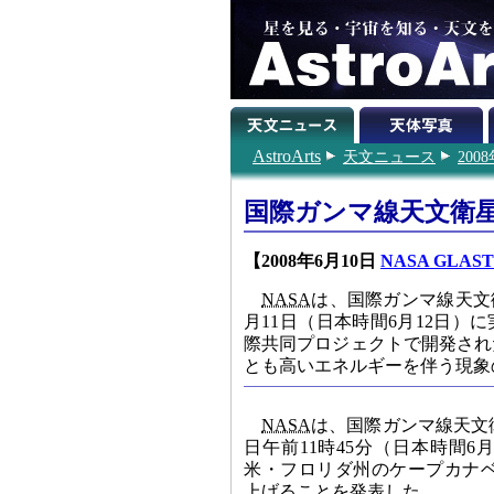
AstroArts
天文ニュース
200
国際ガンマ線天文衛星
【2008年6月10日
NASA GLAST
NASA
は、国際ガンマ線天文
月11日（日本時間6月12日）
際共同プロジェクトで開発され
とも高いエネルギーを伴う現象
NASA
は、国際ガンマ線天文
日午前11時45分（日本時間6月
米・フロリダ州のケープカナ
上げることを発表した。