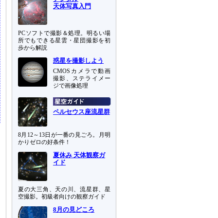
天体写真入門
PCソフトで撮影＆処理。明るい場
所でもできる星雲・星団撮影を初
歩から解説
惑星を撮影しよう
CMOSカメラで動画
撮影、ステライメー
ジで画像処理
ペルセウス座流星群
8月12～13日が一番の見ごろ。月明
かりゼロの好条件！
夏休み 天体観察ガ
イド
夏の大三角、天の川、流星群、星
空撮影。初級者向けの観察ガイド
8月の見どころ