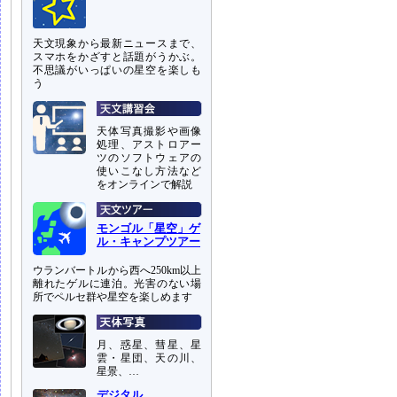
天文現象から最新ニュースまで、
スマホをかざすと話題がうかぶ。
不思議がいっぱいの星空を楽しも
う
天体写真撮影や画像
処理、アストロアー
ツのソフトウェアの
使いこなし方法など
をオンラインで解説
モンゴル「星空」ゲ
ル・キャンプツアー
ウランバートルから西へ250km以上
離れたゲルに連泊。光害のない場
所でペルセ群や星空を楽しめます
月、惑星、彗星、星
雲・星団、天の川、
星景、…
デジタル