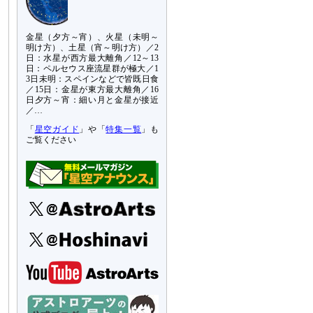
金星（夕方～宵）、火星（未明～
明け方）、土星（宵～明け方）／2
日：水星が西方最大離角／12～13
日：ペルセウス座流星群が極大／1
3日未明：スペインなどで皆既日食
／15日：金星が東方最大離角／16
日夕方～宵：細い月と金星が接近
／…
「
星空ガイド
」や「
特集一覧
」も
ご覧ください