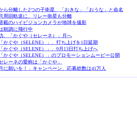
から分離した2つの子衛星、「おきな」「おうな」と命名
月周回軌道に、リレー衛星も分離
搭載のハイビジョンカメラが地球を撮影
は順調に飛行中
功、「かぐや（セレーネ）」月へ
「かぐや（SELENE）」、打ち上げを1日延期
かぐや（SELENE）」、9月13日打ち上げへ
「かぐや（SELENE）」のプロモーションムービー公開
セレーネの愛称は「かぐや」
月に願いを！」キャンペーン、応募総数は41万人