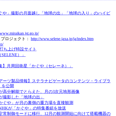
ぐや」撮影の月面越し「地球の出」「地球の入り」のハイビ
/www.miraikan.jst.go.jp/
E」プロジェクト：
http://www.selene.jaxa.jp/ja/index.htm
jp/
号機打ち上げ特設サイト
SELENE）」
集】月周回衛星「かぐや（セレーネ）」
アーツ製品情報】ステラナビゲータのコンテンツ・ライブラ
」を公開
が高分解能でとらえた、月の3次元地形画像
が撮影した「地球の出」
かぐや」が月の裏側の重力場を直接観測
、NHKが「かぐや」の特集番組を放送
定常制御モードに移行、12月の観測開始に向けて搭載機器の