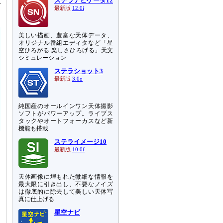
ステラナビゲータ12
で
最新版
12.0i
美しい描画、豊富な天体データ、
オリジナル番組エディタなど「星
空ひろがる 楽しさひろげる」天文
シミュレーション
ステラショット3
最新版
3.0o
純国産のオールインワン天体撮影
ソフトがパワーアップ。ライブス
タックやオートフォーカスなど新
機能も搭載
ステライメージ10
最新版
10.0f
天体画像に埋もれた微細な情報を
最大限に引き出し、不要なノイズ
は徹底的に除去して美しい天体写
真に仕上げる
星空ナビ