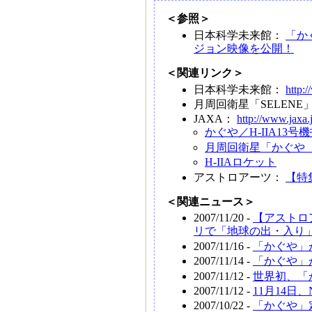
＜参照＞
日本科学未来館：
「か
ジョン映像を公開！
＜関連リンク＞
日本科学未来館：
http:/
月周回衛星「SELEN
JAXA：
http://www.jaxa.
かぐや／H-IIA13
月周回衛星「かぐや（
H-IIAロケット
アストロアーツ：
【特
＜関連ニュース＞
2007/11/20 -
【アストロ
リで「地球の出・入り
2007/11/16 -
「かぐや」
2007/11/14 -
「かぐや」
2007/11/12 -
世界初、「
2007/11/12 -
11月14日
2007/10/22 -
「かぐや」