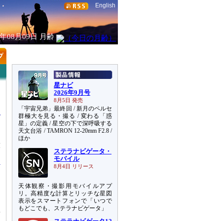
English
6年08月09日
月齢
星ナビ
2026年9月号
8月5日 発売
「宇宙兄弟」最終回 / 新月のペルセ
群極大を見る・撮る / 変わる「惑
星」の定義 / 星空の下で深呼吸する
天文台浴 / TAMRON 12-20mm F2.8 /
ほか
球
ステラナビゲータ・
モバイル
8月4日 リリース
ョ
天体観察・撮影用モバイルアプ
月
リ。高精度な計算とリッチな星図
表示をスマートフォンで「いつで
もどこでも、ステラナビゲータ」
面