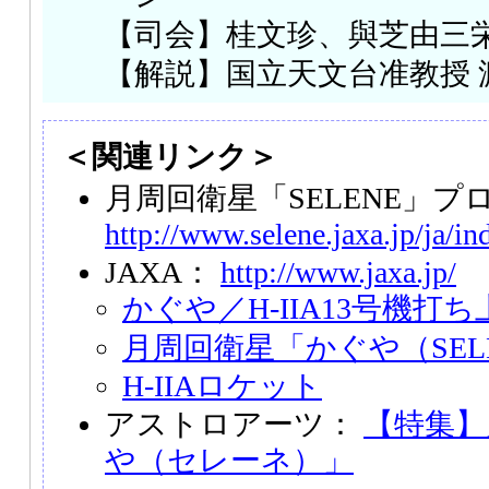
【司会】桂文珍、與芝由三
【解説】国立天文台准教授 
＜関連リンク＞
月周回衛星「SELENE」プ
http://www.selene.jaxa.jp/ja/i
JAXA：
http://www.jaxa.jp/
かぐや／H-IIA13号機打
月周回衛星「かぐや（SEL
H-IIAロケット
アストロアーツ：
【特集】
や（セレーネ）」