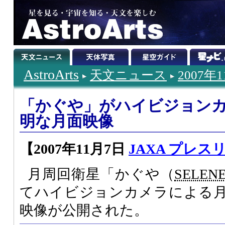
AstroArts
天文ニュース
2007年
「かぐや」がハイビジョン
明な月面映像
【2007年11月7日
JAXA プレス
月周回衛星「かぐや（
SELEN
てハイビジョンカメラによる
映像が公開された。