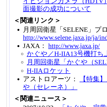
イビジョンカメラ（HDTV
面撮影の成功について
＜関連リンク＞
月周回衛星「SELENE」プ
http://www.selene.jaxa.jp/ja/i
JAXA：
http://www.jaxa.jp/
かぐや／H-IIA13号機打
月周回衛星「かぐや（SEL
H-IIAロケット
アストロアーツ：
【特集】
や（セレーネ）」
＜関連ニュース＞