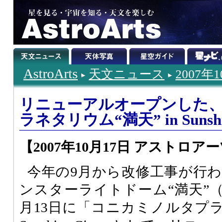
AstroArts
天文ニュース
2007年
リニューアルオープンした
ラネタリウム“満天” in Sunshin
【2007年10月17日 アストロア
今年の9月から改修工事が行
ンスターライトドーム“満天”（
月13日に「コニカミノルタプラネ