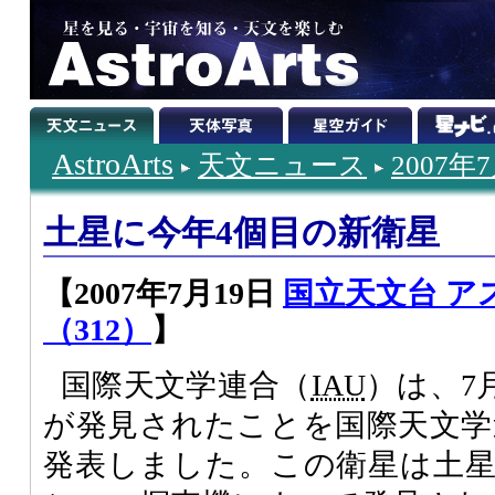
AstroArts
天文ニュース
2007年
土星に今年4個目の新衛星
【2007年7月19日
国立天文台 ア
（312）
】
国際天文学連合（
IAU
）は、7
が発見されたことを国際天文学
発表しました。この衛星は土