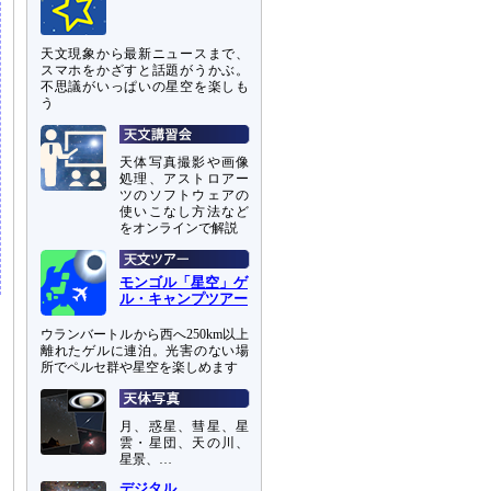
天文現象から最新ニュースまで、
スマホをかざすと話題がうかぶ。
不思議がいっぱいの星空を楽しも
う
天体写真撮影や画像
処理、アストロアー
ツのソフトウェアの
使いこなし方法など
をオンラインで解説
モンゴル「星空」ゲ
ル・キャンプツアー
ウランバートルから西へ250km以上
離れたゲルに連泊。光害のない場
所でペルセ群や星空を楽しめます
月、惑星、彗星、星
雲・星団、天の川、
星景、…
デジタル