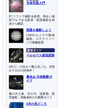
天体写真入門
PCソフトで撮影＆処理。明るい場
所でもできる星雲・星団撮影を初
歩から解説
惑星を撮影しよう
CMOSカメラで動画
撮影、ステライメー
ジで画像処理
ペルセウス座流星群
8月12～13日が一番の見ごろ。月明
かりゼロの好条件！
夏休み 天体観察ガ
イド
夏の大三角、天の川、流星群、星
空撮影。初級者向けの観察ガイド
8月の見どころ