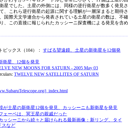
衛星でした。土星の外側には、同様の逆行衛星が数多く発見
て、これら逆行衛星の起源に関する理解が一層深まると期待
、国際天文学連合から発表されている土星の衛星の数は、不
なり、この直後に報じられたカッシーニ探査機による発見を含
トピックス（104）：
すばる望遠鏡、土星の新衛星を12個発
新衛星、12個を発見
LVE NEW MOONS FOR SATURN - 2005 May 03
rculars:
TWELVE NEW SATELLITES OF SATURN
www.SubaruTelescope.org/j_index.html
鏡が土星の新衛星12個を発見、カッシーニも新衛星を発見
フェーベは、冥王星の親戚だった
カッシーニから続々と届けられる最新画像：新リング、タイ
ドスなど