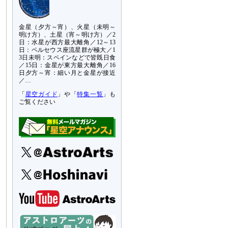
金星（夕方～宵）、火星（未明～
明け方）、土星（宵～明け方）／2
日：水星が西方最大離角／12～13
日：ペルセウス座流星群が極大／1
3日未明：スペインなどで皆既日食
／15日：金星が東方最大離角／16
日夕方～宵：細い月と金星が接近
／…
「
星空ガイド
」や「
特集一覧
」も
ご覧ください