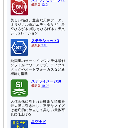
ステラナビゲータ12
さ
最新版
12.0i
さ
確
美しい描画、豊富な天体データ、
め
オリジナル番組エディタなど「星
空ひろがる 楽しさひろげる」天文
シミュレーション
ステラショット3
最新版
3.0o
純国産のオールインワン天体撮影
ソフトがパワーアップ。ライブス
タックやオートフォーカスなど新
機能も搭載
ステライメージ10
最新版
10.0f
天体画像に埋もれた微細な情報を
最大限に引き出し、不要なノイズ
は徹底的に除去して美しい天体写
真に仕上げる
星空ナビ