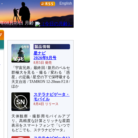
English
6年08月09日
月齢
星ナビ
2026年9月号
8月5日 発売
「宇宙兄弟」最終回 / 新月のペルセ
群極大を見る・撮る / 変わる「惑
星」の定義 / 星空の下で深呼吸する
天文台浴 / TAMRON 12-20mm F2.8 /
頂
ほか
ステラナビゲータ・
直
モバイル
て
8月4日 リリース
新
天体観察・撮影用モバイルアプ
じ
リ。高精度な計算とリッチな星図
ら
表示をスマートフォンで「いつで
もどこでも、ステラナビゲータ」
自