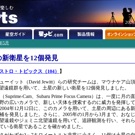
202
5年5月
新衛星を12個発見
ストロ・トピックス（104）
】
イット（David Jewitt）らの研究チームは、マウナケア山
望遠鏡群を用いて、土星の新しい衛星を12個発見しました。
me-Cam、Subaru Prime Focus Camera）は、一度に月の
野の広いカメラで、新しい天体を捜索するのに威力を発揮し
004年12月12日に、このカメラを用いて、土星の周辺にある
を発見しました。さらに、2005年の1月から3月まで、おな
望遠鏡やジェミニ北望遠鏡を用いて、追跡観測を行い、それ
っている衛星であることを確かめました。
さがわずか3～7キロメートルと非常に小さく、11個は土星の