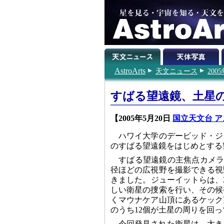
AstroArts
天文ニュース
200
すばる望遠鏡、土星の
【2005年5月20日
国立天文台 ア
ハワイ大学のデービッド・ジュー
のすばる望遠鏡をはじめとする
すばる望遠鏡の主焦点カメラ（Supri
径ほどの広視野を撮影できる視
きました。ジューイットらは、2
しい衛星の捜索を行い、その候補
くマウナケア山頂にあるケック
のうち12個が土星の周りを回
今回発見された衛星は、大き