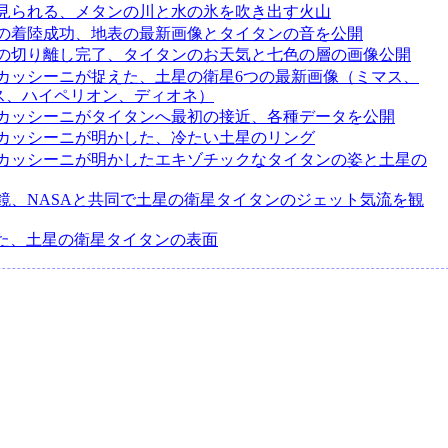
見られる、メタンの川と水の氷を吹き出す火山
の着陸成功、地表の最新画像とタイタンの音を公開
の切り離し完了、タイタンのお天気と七色の層の画像公開
カッシーニが捉えた、土星の衛星6つの最新画像（ミマス、
ス、ハイペリオン、ディオネ）
カッシーニがタイタンへ最初の接近、各種データを公開
カッシーニが明かした、冷たい土星のリング
カッシーニが明かしたエキゾチックなタイタンの姿と土星の
鏡、NASAと共同で土星の衛星タイタンのジェット気流を観
えた、土星の衛星タイタンの表面