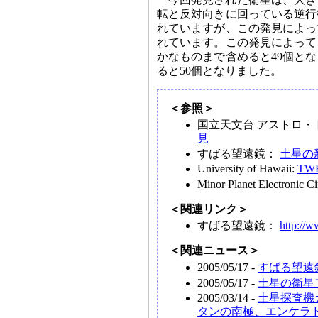
転と反対向きに回っている逆行
れていますが、この発見によっ
れています。この発見によって
かなものまで含めると49個と
ると50個となりました。
＜参照＞
国立天文台 アストロ・
見
すばる望遠鏡：
土星の
University of Hawaii:
TWE
Minor Planet Electronic Ci
＜関連リンク＞
すばる望遠鏡：
http://
＜関連ニュース＞
2005/05/17 -
すばる望遠
2005/05/17 -
土星の衛星
2005/03/14 -
土星探査機
タンの南極、エンケラ