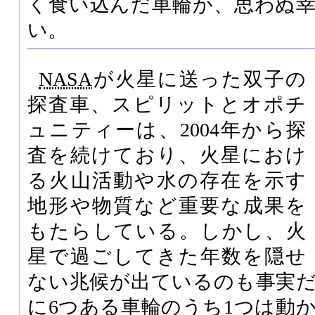
く食い込んだ車輪が、思わぬ
い。
NASA
が火星に送った双子の
探査車、スピリットとオポチ
ュニティーは、2004年から探
査を続けており、火星におけ
る火山活動や水の存在を示す
地形や物質など重要な成果を
もたらしている。しかし、火
星で過ごしてきた年数を隠せ
ない兆候が出ているのも事実
に6つある車輪のうち1つは動