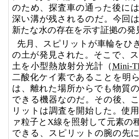
のため、探査車の通った後に
深い溝が残されるのだ。今回
新たな水の存在を示す証拠の発
先月、スピリットが車輪をひ
の土が発見された。そこで、
土を小型熱放射分光計（
Mini-T
二酸化ケイ素であることを明
は、離れた場所からでも物質
できる機器なのだ。その後、
リットは調査を開始した。使
ァ粒子とX線を照射して元素の
できる、スピリットの腕の先