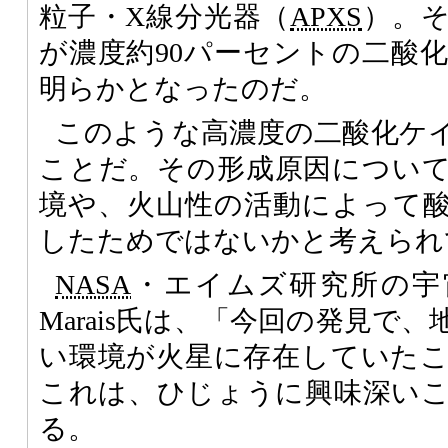
粒子・X線分光器（
APXS
）。
が濃度約90パーセントの二酸
明らかとなったのだ。
このような高濃度の二酸化ケ
ことだ。その形成原因につい
境や、火山性の活動によって
したためではないかと考えられ
NASA
・エイムズ研究所の宇宙生物
Marais氏は、「今回の発見で
い環境が火星に存在していた
これは、ひじょうに興味深い
る。