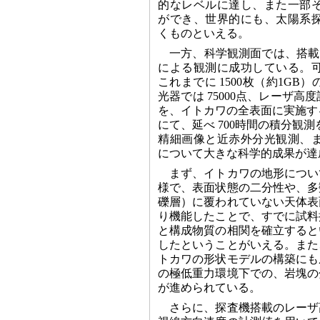
的なレベルに達し、また一部
ができ、世界的にも、太陽系
くものといえる。
一方、科学観測面では、搭載
による観測に成功している。
これまでに 1500枚（約1GB
光器では 75000点、レーザ高度
を、イトカワの全表面に実施す
にて、延べ 700時間の積分観
精細画像と近赤外分光観測、
について大きな科学的成果が達
まず、イトカワの地形につい
様で、表面状態の二分性や、多
礫層）に覆われていない天体表
り機能したことで、すでに試料
と構成物質の相関を確立すると
したということがいえる。また
トカワの形状モデルの構築にも
の極低重力環境下での、岩塊の
が進められている。
さらに、探査機搭載のレーザ