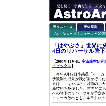
AstroArts
天文ニュース
200
「はやぶさ」世界に
4日のリハーサル降
【2005年11月4日
宇宙航空研究開
トピックス
】
今年9月12日小惑星「イト
傍観測の成果が我が国が行った
果は、「はやぶさ」以前の小天
新技術を駆使した、世界的にも
への降下のリハーサルが予定さ
トマーカ放出ともに本日中止の