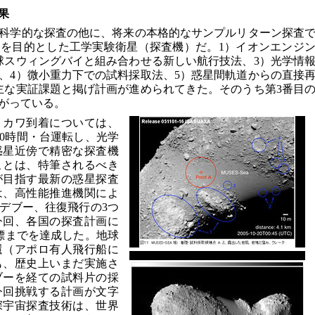
果
科学的な探査の他に、将来の本格的なサンプルリターン探査
を目的とした工学実験衛星（探査機）だ。1）イオンエンジ
球スウィングバイと組み合わせる新しい航行技法、3）光学情
、4）微小重力下での試料採取法、5）惑星間軌道からの直接
主な実証課題と掲げ計画が進められてきた。そのうち第3番目
がっている。
トカワ到着については、
00時間・台運転し、光学
惑星近傍で精密な探査機
ことは、特筆されるべき
が目指す最新の惑星探査
は、高性能推進機関によ
デブー、往復飛行の3つ
今回、各国の探査計画に
標までを達成した。地球
還（アポロ有人飛行船に
も、歴史上いまだ実施さ
ブーを経ての試料片の採
今回挑戦する計画が文字
深宇宙探査技術は、世界