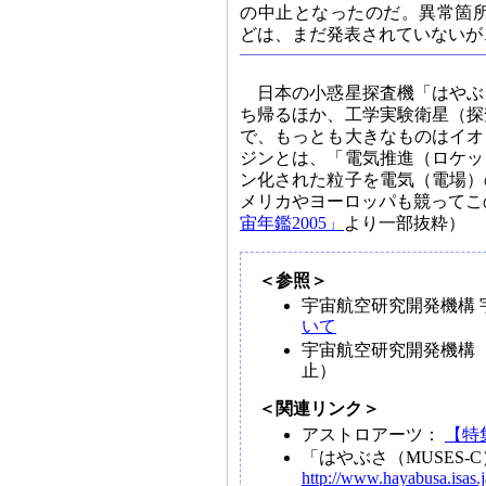
の中止となったのだ。異常箇
どは、まだ発表されていないが
日本の小惑星探査機「はやぶ
ち帰るほか、工学実験衛星（探
で、もっとも大きなものはイオ
ジンとは、「電気推進（ロケッ
ン化された粒子を電気（電場）
メリカやヨーロッパも競ってこ
宙年鑑2005」
より一部抜粋）
＜参照＞
宇宙航空研究開発機構
いて
宇宙航空研究開発機構 
止）
＜関連リンク＞
アストロアーツ：
【特
「はやぶさ（MUSES-
http://www.hayabusa.isas.j