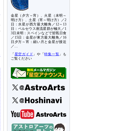
金星（夕方～宵）、火星（未明～
明け方）、土星（宵～明け方）／2
日：水星が西方最大離角／12～13
持
日：ペルセウス座流星群が極大／1
か
3日未明：スペインなどで皆既日食
ン
／15日：金星が東方最大離角／16
日夕方～宵：細い月と金星が接近
オ
／…
ア
宇
「
星空ガイド
」や「
特集一覧
」も
ご覧ください