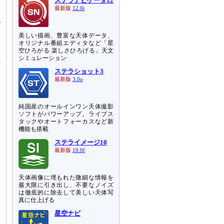
ステラナビゲータ12
最新版
12.0i
で
ン
美しい描画、豊富な天体データ、
報
オリジナル番組エディタなど「星
空ひろがる 楽しさひろげる」天文
再
シミュレーション
の
ステラショット3
最新版
3.0o
純国産のオールインワン天体撮影
ソフトがパワーアップ。ライブス
タックやオートフォーカスなど新
機能も搭載
ステライメージ10
最新版
10.0f
天体画像に埋もれた微細な情報を
最大限に引き出し、不要なノイズ
は徹底的に除去して美しい天体写
真に仕上げる
星空ナビ