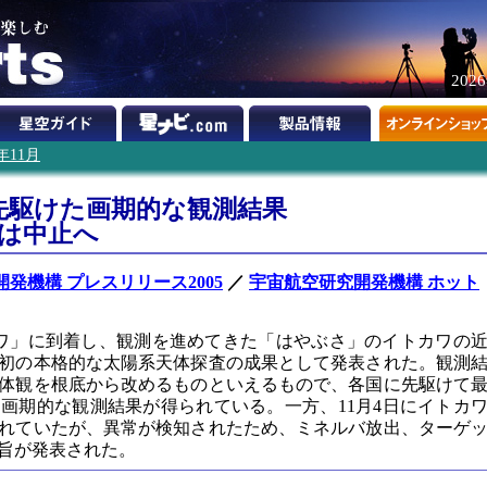
202
5年11月
先駆けた画期的な観測結果
下は中止へ
発機構 プレスリリース2005
／
宇宙航空研究開発機構 ホット
カワ」に到着し、観測を進めてきた「はやぶさ」のイトカワの
初の本格的な太陽系天体探査の成果として発表された。観測
体観を根底から改めるものといえるもので、各国に先駆けて
画期的な観測結果が得られている。一方、11月4日にイトカ
れていたが、異常が検知されたため、ミネルバ放出、ターゲ
旨が発表された。