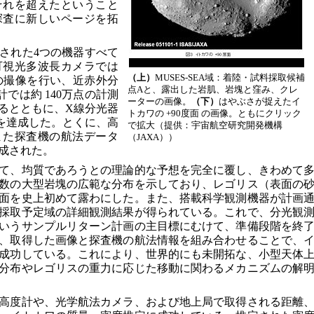
それを超えたということ
探査に新しいページを拓
された4つの機器すべて
可視光多波長カメラでは
（上）
MUSES-SEA域：着陸・試料採取候補
）の撮像を行い、近赤外分
点Aと、露出した岩肌、岩塊と窪み、クレ
計では約 140万点の計測
ーターの画像。
（下）
はやぶさが捉えたイ
るとともに、X線分光器
トカワの +90度面 の画像。ともにクリック
測を達成した。とくに、高
で拡大（提供：宇宙航空研究開発機構
また探査機の航法データ
（JAXA））
成された。
て、均質であろうとの理論的な予想を完全に覆し、きわめて
数の大型岩塊の広範な分布を示しており、レゴリス（表面の
面を史上初めて露わにした。また、搭載科学観測機器が計画
採取予定域の詳細観測結果が得られている。これで、分光観
いうサンプルリターン計画の主目標にむけて、準備段階を終
、取得した画像と探査機の航法情報を組み合わせることで、
成功している。これにより、世界的にも未開拓な、小型天体
分布やレゴリスの重力に応じた移動に関わるメカニズムの解
高度計や、光学航法カメラ、および地上局で取得される距離