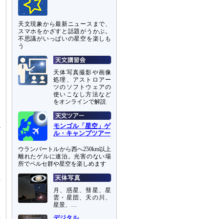
天文現象から最新ニュースまで、
スマホをかざすと話題がうかぶ。
不思議がいっぱいの星空を楽しも
う
天体写真撮影や画像
処理、アストロアー
ツのソフトウェアの
使いこなし方法など
をオンラインで解説
多
モンゴル「星空」ゲ
砂
ル・キャンプツアー
通
測
ウランバートルから西へ250km以上
離れたゲルに連泊。光害のない場
了
所でペルセ群や星空を楽しめます
イ
上
明
月、惑星、彗星、星
雲・星団、天の川、
星景、…
、
デジタル