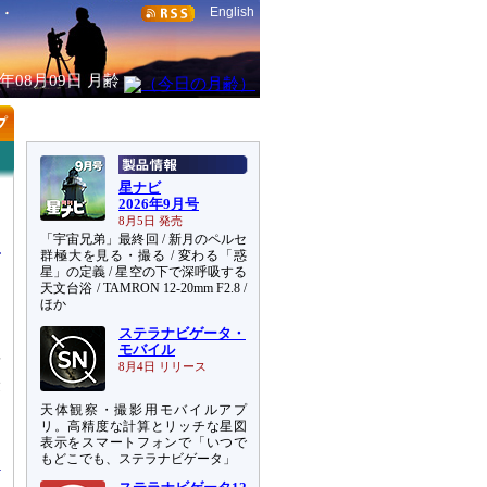
English
6年08月09日
月齢
星ナビ
2026年9月号
8月5日 発売
「宇宙兄弟」最終回 / 新月のペルセ
群極大を見る・撮る / 変わる「惑
星」の定義 / 星空の下で深呼吸する
天文台浴 / TAMRON 12-20mm F2.8 /
ほか
ステラナビゲータ・
近
モバイル
結
8月4日 リリース
最
ワ
天体観察・撮影用モバイルアプ
ッ
リ。高精度な計算とリッチな星図
表示をスマートフォンで「いつで
もどこでも、ステラナビゲータ」