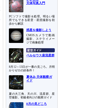
度
天体写真入門
程
の
PCソフトで撮影＆処理。明るい場
所でもできる星雲・星団撮影を初
歩から解説
惑星を撮影しよう
異
CMOSカメラで動画
撮影、ステライメー
念
ジで画像処理
ペルセウス座流星群
8月12～13日が一番の見ごろ。月明
かりゼロの好条件！
夏休み 天体観察ガ
イド
夏の大三角、天の川、流星群、星
空撮影。初級者向けの観察ガイド
8月の見どころ