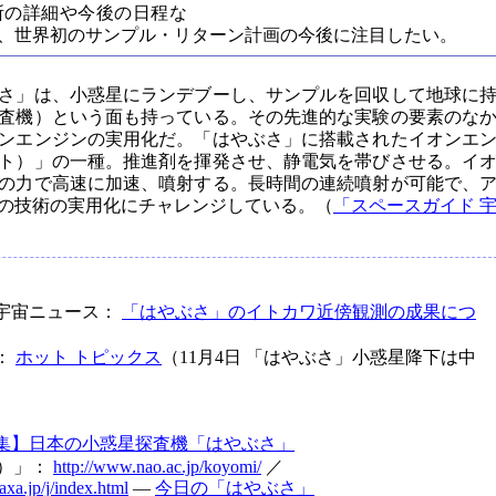
所の詳細や今後の日程な
、世界初のサンプル・リターン計画の今後に注目したい。
さ」は、小惑星にランデブーし、サンプルを回収して地球に
査機）という面も持っている。その先進的な実験の要素のな
ンエンジンの実用化だ。「はやぶさ」に搭載されたイオンエ
ト）」の一種。推進剤を揮発させ、静電気を帯びさせる。イ
の力で高速に加速、噴射する。長時間の連続噴射が可能で、
の技術の実用化にチャレンジしている。（
「スペースガイド 
 宇宙ニュース：
「はやぶさ」のイトカワ近傍観測の成果につ
：
ホット トピックス
（11月4日 「はやぶさ」小惑星降下は中
集】日本の小惑星探査機「はやぶさ」
C）」：
http://www.nao.ac.jp/koyomi/
／
axa.jp/j/index.html
―
今日の「はやぶさ」