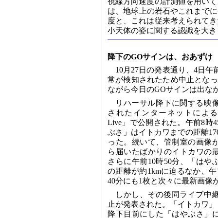
視線方向速度の計測値を用いて
は、地球上の岩石やこれまでに観測
度と、これは従来考えられてき
小天体の姿に関する認識を大き
降下のGOサインは、おあずけ
10月27日の発表通り、4日
常が検知されたため中止となっ
ながら今日のGOサインは出な
リハーサル降下に関する映像
されたインターネットによるライ
Live」で公開された。午前8時
ぶさ」はイトカワまでの距離17
った。続いて、管制室の画像
ら届いたばかりのイトカワの
さらに午前10時50分、「は
の距離が約1kmに迫るなか、午前
40分にも1枚と次々に最新画像
しかし、その後同ライブ中
止が発表された。「イトカワ」
降下目前にした「はやぶさ」