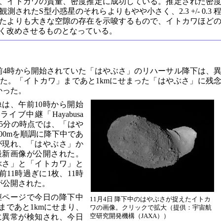
、イトカワの質量、密度推定に成功している。推定された密
されたS型小惑星のそれらよりもやや小さく、2.3 +/- 0.3 
たよりも大きな空隙の存在を示唆するもので、イトカワほど
く改めさせるものとなっている。
午前4時から開始されていた「はやぶさ」のリハーサル降下は、
た。「イトカワ」まであと1kmにせまった「はやぶさ」に残
かった。
は、午前10時から開始
ブ中継「Hayabusa
45分の時点では、「はや
00mを順調に降下中であ
が現れ、「はやぶさ」か
最新画像が公開された。
やぶさ」と「イトカワ」と
11時過ぎに1枚、11時
が公開された。
継ページで今日の降下中
11月4日 降下中のはやぶさが捉えたイトカ
まであと1kmにせまり、
ワの画像。クリックで拡大（提供：宇宙航
空研究開発機構（JAXA））
に異常が検知され、今日