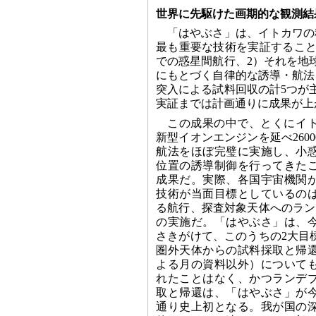
世界に先駆けた画期的な観測結
「はやぶさ」は、イトカワの
最も重要な技術を実証すること
での惑星間航行、2）それを地
にもとづく自律的な誘導・航法
突入による試料回収の計5つが
実証までは計画通りに成果が上
この成果の中で、とくにイ
新型イオンエンジンを延べ260
航法をほぼ完璧に実施し、小
位置の誘導制御を行ってきた
成果だ。実際、各国宇宙機関
技術が当面目標としているの
る航行、探査対象天体へのラン
の実施だ。「はやぶさ」は、
さきがけて、このうちの2大目
圏外天体からの試料採取と帰
よる月の資料以外）について
れたことはなく、かつランデ
取と帰還は、「はやぶさ」が
通り史上初となる。我が国の